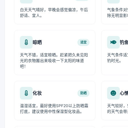
白天天气晴好，早晚会感觉偏凉，午后
气象条件对
舒适、宜人。
除无明显影
晾晒
钓
适宜
天气不错，适宜晾晒。赶紧把久未见阳
天气条件适
光的衣物搬出来吸收一下太阳的味道
钓时光。
吧！
化妆
心
防晒
温湿适宜，最好使用SPF20以上防晒霜
天气较好，
打底，建议使用中性保湿型化妆品。
的天气会带