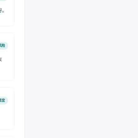
好。
风险
友
适宜