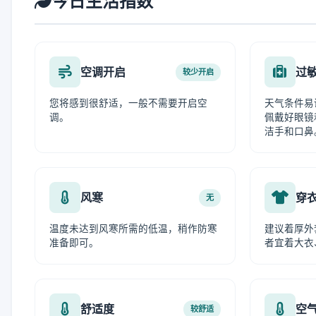
今日生活指数
空调开启
过
较少开启
您将感到很舒适，一般不需要开启空
天气条件易
调。
佩戴好眼镜
洁手和口鼻
风寒
穿
无
温度未达到风寒所需的低温，稍作防寒
建议着厚外
准备即可。
者宜着大衣
舒适度
空
较舒适