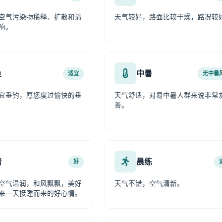
空气污染物稀释、扩散和清
天气较好，路面比较干燥，路况较
响。
鱼
中暑
适宜
无中暑
宜垂钓，愿您度过愉快的垂
天气舒适，对易中暑人群来说非常
善。
情
晨练
好
空气温润，和风飘飘，美好
天气不错，空气清新。
来一天接踵而来的好心情。