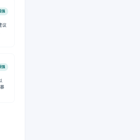
极强
建议
肤
很强
以
免暴