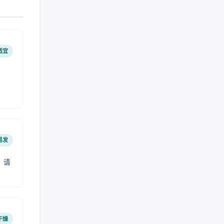
适宜
易发
，请
干燥