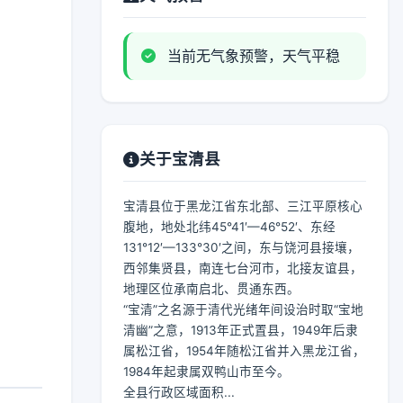
当前无气象预警，天气平稳
关于宝清县
宝清县位于黑龙江省东北部、三江平原核心
腹地，地处北纬45°41′—46°52′、东经
131°12′—133°30′之间，东与饶河县接壤，
西邻集贤县，南连七台河市，北接友谊县，
地理区位承南启北、贯通东西。
“宝清”之名源于清代光绪年间设治时取“宝地
清幽”之意，1913年正式置县，1949年后隶
属松江省，1954年随松江省并入黑龙江省，
1984年起隶属双鸭山市至今。
全县行政区域面积...