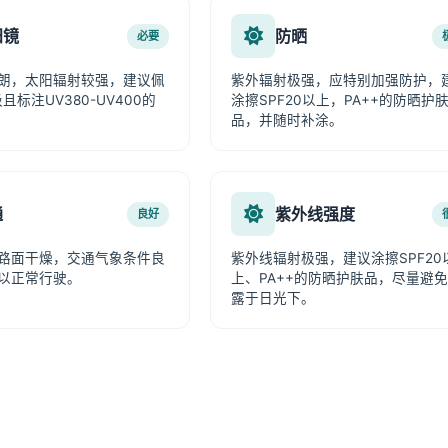
阳镜
防晒
必要
朗，太阳辐射较强，建议佩
紫外辐射极强，应特别加强防护，
且标注UV380-UV400的
涂擦SPF20以上，PA++的防晒护
品，并随时补涂。
通
紫外线强度
良好
路面干燥，交通气象条件良
紫外线辐射极强，建议涂擦SPF20
以正常行驶。
上、PA++的防晒护肤品，尽量避
露于日光下。