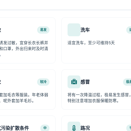
敏
洗车
易发
诱发过敏，宜穿长衣长裤并
适宜洗车，至少可维持5天
和口罩，外出归来时及时清
。
衣
感冒
较冷
极
套加毛衣等服装。年老体弱
将有一次降温过程，极易发生感冒
、呢外套加羊毛衫。
特别注意增加衣服保暖防寒。
气污染扩散条件
路况
中