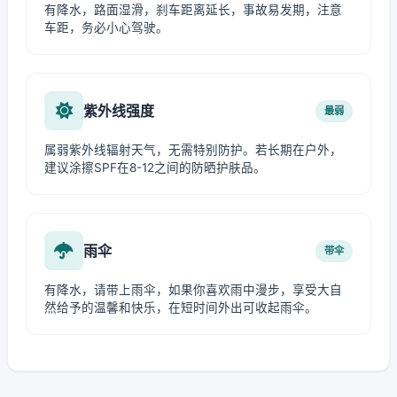
有降水，路面湿滑，刹车距离延长，事故易发期，注意
车距，务必小心驾驶。
紫外线强度
最弱
属弱紫外线辐射天气，无需特别防护。若长期在户外，
建议涂擦SPF在8-12之间的防晒护肤品。
雨伞
带伞
有降水，请带上雨伞，如果你喜欢雨中漫步，享受大自
然给予的温馨和快乐，在短时间外出可收起雨伞。