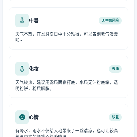
中暑
无中暑风险
天气不热，在炎炎夏日中十分难得，可以告别暑气漫漫
啦~
化妆
去油
天气较热，建议用露质面霜打底，水质无油粉底霜，透
明粉饼，粉质胭脂。
心情
较差
有降水，雨水不仅给大地带来了一丝清凉，也可让较高
气温带来的烦躁心绪降降温。