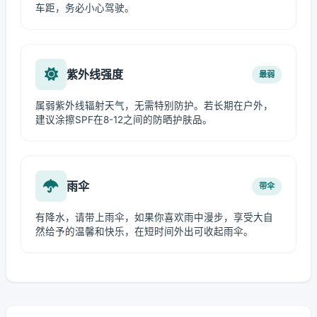
车距，务必小心驾驶。
紫外线强度
最弱
属弱紫外线辐射天气，无需特别防护。若长期在户外，
建议涂擦SPF在8-12之间的防晒护肤品。
雨伞
带伞
有降水，请带上雨伞，如果你喜欢雨中漫步，享受大自
然给予的温馨和快乐，在短时间外出可收起雨伞。