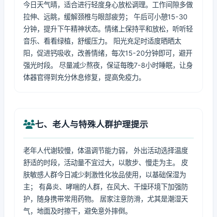
今日天气晴，适合进行轻度身心放松调理。工作间隙多做
拉伸、远眺，缓解颈椎与眼部疲劳； 午后可小憩15-30
分钟，提升下午精神状态。情绪上保持平和放松，听听轻
音乐、看看绿植，舒缓压力。 阳光充足时适度晒晒太
阳，促进钙吸收，改善情绪，每次15-20分钟即可，避开
强光时段。 尽量减少熬夜，保证每晚7-8小时睡眠，让身
体器官得到充分休息修复，提高免疫力。
七、老人与特殊人群护理提示
老年人代谢较慢，体温调节能力弱， 外出活动选择温度
舒适的时段，活动量不宜过大，以散步、慢走为主。 皮
肤敏感人群今日减少刺激性化妆品使用，以基础保湿为
主； 有鼻炎、哮喘的人群，在风大、干燥环境下加强防
护，随身携带常用药物。 居家注意防滑，尤其是潮湿天
气，地面及时擦干，避免意外摔倒。