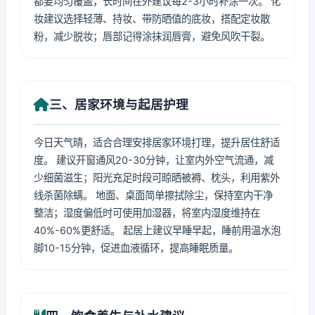
都要均匀覆盖，长时间在外建议每2-3小时补涂一次。 化
妆建议选择轻薄、持妆、带防晒值的底妆，搭配定妆散
粉，减少脱妆；唇部记得涂抹润唇膏，避免风吹干裂。
三、居家环境与起居护理
今日天气晴，适合合理安排居家环境打理，提升居住舒适
度。 建议开窗通风20-30分钟，让室内外空气流通，减
少细菌滋生；阳光充足时段可晾晒被褥、枕头，利用紫外
线杀菌除螨。 地面、桌面简单擦拭除尘，保持室内干净
整洁；湿度偏低时可使用加湿器，将室内湿度维持在
40%-60%更舒适。 起居上建议早睡早起，睡前用温水泡
脚10-15分钟，促进血液循环，提高睡眠质量。