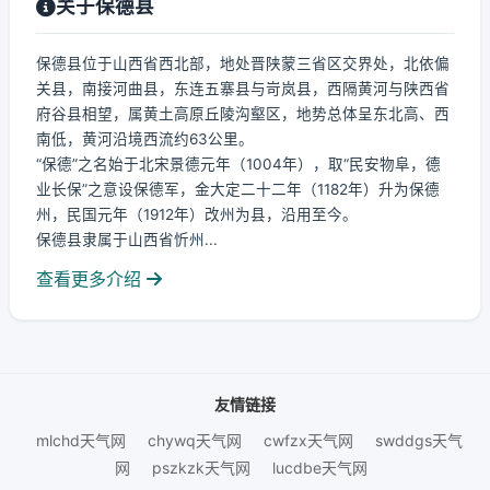
关于保德县
保德县位于山西省西北部，地处晋陕蒙三省区交界处，北依偏
关县，南接河曲县，东连五寨县与岢岚县，西隔黄河与陕西省
府谷县相望，属黄土高原丘陵沟壑区，地势总体呈东北高、西
南低，黄河沿境西流约63公里。
“保德”之名始于北宋景德元年（1004年），取“民安物阜，德
业长保”之意设保德军，金大定二十二年（1182年）升为保德
州，民国元年（1912年）改州为县，沿用至今。
保德县隶属于山西省忻州...
查看更多介绍
友情链接
mlchd天气网
chywq天气网
cwfzx天气网
swddgs天气
网
pszkzk天气网
lucdbe天气网