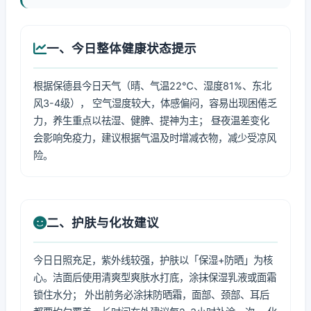
一、今日整体健康状态提示
根据保德县今日天气（晴、气温22℃、湿度81%、东北
风3-4级）， 空气湿度较大，体感偏闷，容易出现困倦乏
力，养生重点以祛湿、健脾、提神为主； 昼夜温差变化
会影响免疫力，建议根据气温及时增减衣物，减少受凉风
险。
二、护肤与化妆建议
今日日照充足，紫外线较强，护肤以「保湿+防晒」为核
心。洁面后使用清爽型爽肤水打底，涂抹保湿乳液或面霜
锁住水分； 外出前务必涂抹防晒霜，面部、颈部、耳后