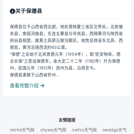
关于保德县
保德县位于山西省西北部，地处晋陕蒙三省区交界处，北依偏
关县，南接河曲县，东连五寨县与岢岚县，西隔黄河与陕西省
府谷县相望，属黄土高原丘陵沟壑区，地势总体呈东北高、西
南低，黄河沿境西流约63公里。
“保德”之名始于北宋景德元年（1004年），取“民安物阜，德
业长保”之意设保德军，金大定二十二年（1182年）升为保德
州，民国元年（1912年）改州为县，沿用至今。
保德县隶属于山西省忻州...
查看完整介绍
友情链接
mlchd天气网
chywq天气网
cwfzx天气网
swddgs天气