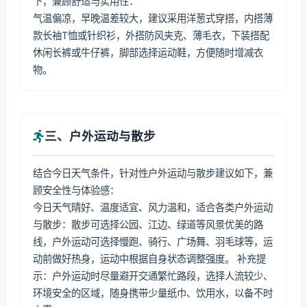
下，兼顾舒适与实用性：
气温偏凉，早晚温差较大，建议采用洋葱式穿搭，内搭薄
款长袖T恤或针织衫，外搭防风夹克、薄毛衣，下装搭配
休闲长裤或牛仔裤，脚部选择运动鞋，方便随时增减衣
物。
三、户外运动与散步
结合今日天气条件，针对性户外运动与散步建议如下，兼
顾安全性与体验感：
今日天气晴好、温度适宜、风力温和，适合各类户外运动
与散步：散步可选择公园、江边、绿道等风景优美的路
线，户外运动可选择慢跑、骑行、广场舞、羽毛球等，运
动前做好热身，运动中根据自身状态调整强度。 补充提
示：户外运动时尽量避开交通繁忙路段，选择人流较少、
环境安全的区域，随身携带少量纸巾、饮用水，以备不时