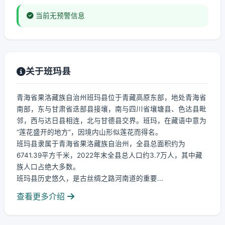
当前无预警信息
关于班玛县
青海省果洛藏族自治州班玛县位于青藏高原东部，地处青海省
南部，东与甘肃省迭部县接壤，南与四川省壤塘县、色达县毗
邻，西与达日县相连，北与甘德县交界。班玛，在藏语中意为
“莲花盛开的地方”，因境内山形似莲花而得名。
班玛县隶属于青海省果洛藏族自治州，全县总面积约为
6741.39平方千米，2022年末全县总人口约3.7万人，其中藏
族人口占绝大多数。
班玛县历史悠久，是古丝绸之路河南道的重要...
查看更多介绍