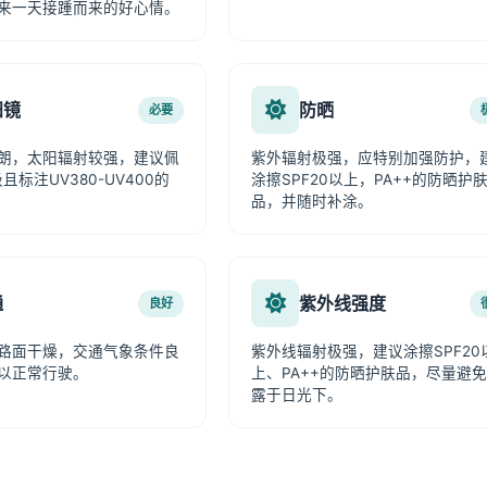
来一天接踵而来的好心情。
阳镜
防晒
必要
朗，太阳辐射较强，建议佩
紫外辐射极强，应特别加强防护，
且标注UV380-UV400的
涂擦SPF20以上，PA++的防晒护
品，并随时补涂。
通
紫外线强度
良好
路面干燥，交通气象条件良
紫外线辐射极强，建议涂擦SPF20
以正常行驶。
上、PA++的防晒护肤品，尽量避
露于日光下。