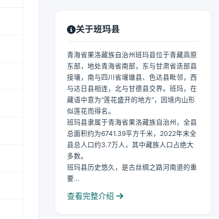
关于班玛县
青海省果洛藏族自治州班玛县位于青藏高原
东部，地处青海省南部，东与甘肃省迭部县
接壤，南与四川省壤塘县、色达县毗邻，西
与达日县相连，北与甘德县交界。班玛，在
藏语中意为“莲花盛开的地方”，因境内山形
似莲花而得名。
班玛县隶属于青海省果洛藏族自治州，全县
总面积约为6741.39平方千米，2022年末全
县总人口约3.7万人，其中藏族人口占绝大
多数。
班玛县历史悠久，是古丝绸之路河南道的重
要...
查看完整介绍