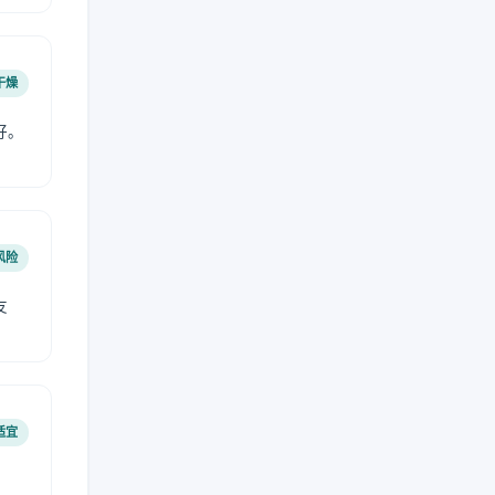
干燥
好。
风险
友
适宜