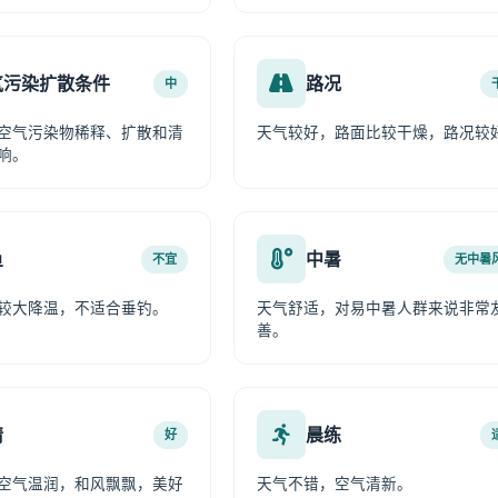
气污染扩散条件
路况
中
空气污染物稀释、扩散和清
天气较好，路面比较干燥，路况较
响。
鱼
中暑
不宜
无中暑
较大降温，不适合垂钓。
天气舒适，对易中暑人群来说非常
善。
情
晨练
好
空气温润，和风飘飘，美好
天气不错，空气清新。