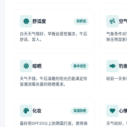
舒适度
空
较舒适
白天天气晴好，早晚会感觉偏凉，午后
气象条件对
舒适、宜人。
除无明显影
晾晒
钓
基本适宜
天气不错，午后温暖的阳光仍能满足你
较前一天有
驱潮消霉杀菌的晾晒需求。
化妆
心
保湿防晒
最好用SPF20以上防晒霜打底，使用保
天气较好，