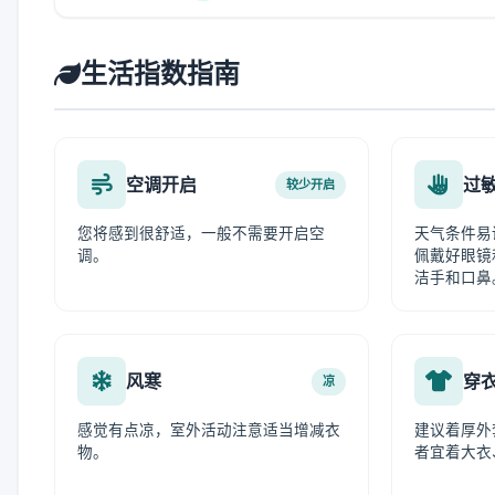
生活指数指南
空调开启
过
较少开启
您将感到很舒适，一般不需要开启空
天气条件易
调。
佩戴好眼镜
洁手和口鼻
风寒
穿
凉
感觉有点凉，室外活动注意适当增减衣
建议着厚外
物。
者宜着大衣