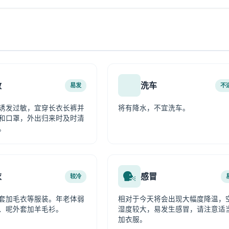
敏
洗车
易发
不
诱发过敏，宜穿长衣长裤并
将有降水，不宜洗车。
和口罩，外出归来时及时清
。
衣
感冒
较冷
套加毛衣等服装。年老体弱
相对于今天将会出现大幅度降温，
、呢外套加羊毛衫。
湿度较大，易发生感冒，请注意适
加衣服。