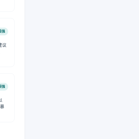
极强
建议
肤
很强
以
免暴