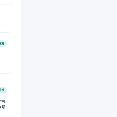
适宜
易发
空气
当增