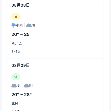
08月08日
良
小雨
|
阴
20° ~ 25°
西北风
3-4级
08月09日
优
阴
|
阴
20° ~ 28°
北风