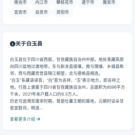
南充市
内江市
攀枝花市
遂宁市
雅安市
宜宾市
自贡市
资阳市
关于白玉县
白玉县位于四川省西部，甘孜藏族自治州中部。地处青藏高原
向四川盆地过渡地带，东与新龙县接壤，南与理塘、乡城县毗
邻，西与西藏贡觉县隔江相望，北与德格县相连。
“白玉”系藏语译音，“白”意为吉祥，“玉”表示地方，即吉祥之
地。行政上隶属于四川省甘孜藏族自治州，总面积为8596平方
千米，2021年末户籍人口约6.3万人。
历史可追溯至唐宋时期，曾是吐蕃王朝的属地，元朝时设朵甘
思宣慰司，明清...
查看更多介绍