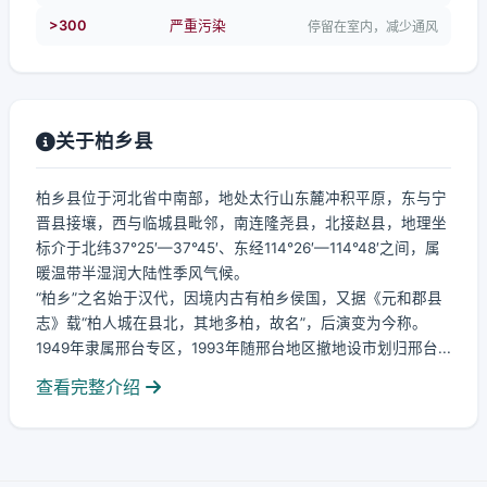
>300
严重污染
停留在室内，减少通风
关于柏乡县
柏乡县位于河北省中南部，地处太行山东麓冲积平原，东与宁
晋县接壤，西与临城县毗邻，南连隆尧县，北接赵县，地理坐
标介于北纬37°25′—37°45′、东经114°26′—114°48′之间，属
暖温带半湿润大陆性季风气候。
“柏乡”之名始于汉代，因境内古有柏乡侯国，又据《元和郡县
志》载“柏人城在县北，其地多柏，故名”，后演变为今称。
1949年隶属邢台专区，1993年随邢台地区撤地设市划归邢台...
查看完整介绍