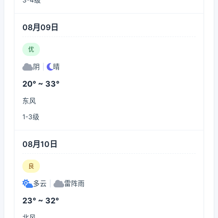
3-4级
08月09日
优
阴
|
晴
20° ~ 33°
东风
1-3级
08月10日
良
多云
|
雷阵雨
23° ~ 32°
北风