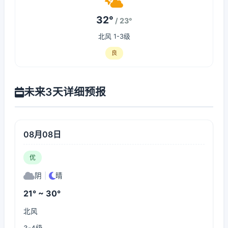
32°
/ 23°
北风 1-3级
良
未来3天详细预报
08月08日
优
阴
|
晴
21° ~ 30°
北风