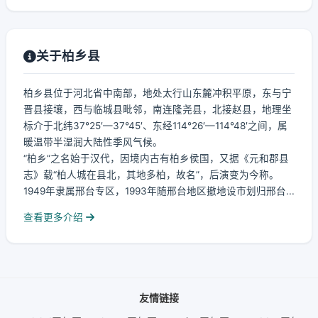
关于柏乡县
柏乡县位于河北省中南部，地处太行山东麓冲积平原，东与宁
晋县接壤，西与临城县毗邻，南连隆尧县，北接赵县，地理坐
标介于北纬37°25′—37°45′、东经114°26′—114°48′之间，属
暖温带半湿润大陆性季风气候。
“柏乡”之名始于汉代，因境内古有柏乡侯国，又据《元和郡县
志》载“柏人城在县北，其地多柏，故名”，后演变为今称。
1949年隶属邢台专区，1993年随邢台地区撤地设市划归邢台...
查看更多介绍
友情链接