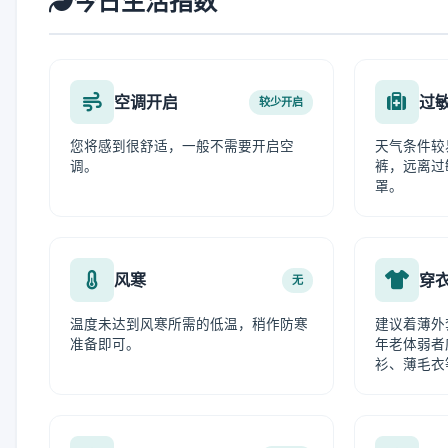
今日生活指数
空调开启
过
较少开启
您将感到很舒适，一般不需要开启空
天气条件较
调。
裤，远离过
罩。
风寒
穿
无
温度未达到风寒所需的低温，稍作防寒
建议着薄外
准备即可。
年老体弱者
衫、薄毛衣