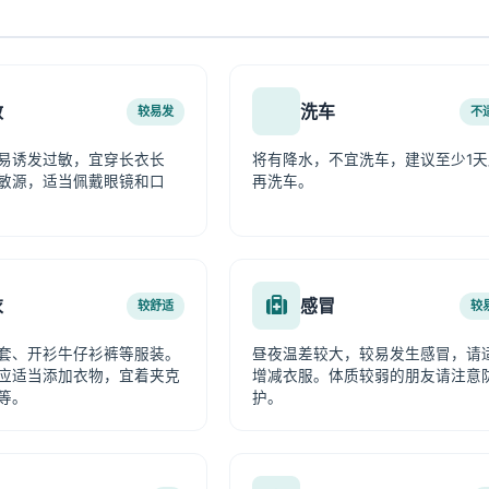
敏
洗车
较易发
不
易诱发过敏，宜穿长衣长
将有降水，不宜洗车，建议至少1天
敏源，适当佩戴眼镜和口
再洗车。
衣
感冒
较舒适
较
套、开衫牛仔衫裤等服装。
昼夜温差较大，较易发生感冒，请
应适当添加衣物，宜着夹克
增减衣服。体质较弱的朋友请注意
等。
护。