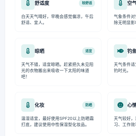
舒适度
空
较舒适
白天天气晴好，早晚会感觉偏凉，午后
气象条件对
舒适、宜人。
除无明显影
晾晒
钓
适宜
天气不错，适宜晾晒。赶紧把久未见阳
天气条件适
光的衣物搬出来吸收一下太阳的味道
钓时光。
吧！
化妆
心
防晒
温湿适宜，最好使用SPF20以上防晒霜
天气较好，
打底，建议使用中性保湿型化妆品。
习、工作效