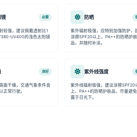
阳镜
防晒
必要
射较强，建议佩戴透射比1
紫外辐射极强，应特别加强防护，
380-UV400的浅色太阳镜
涂擦SPF20以上，PA++的防晒护
品，并随时补涂。
通
紫外线强度
良好
路面干燥，交通气象条件良
紫外线辐射极强，建议涂擦SPF20
以正常行驶。
上、PA++的防晒护肤品，尽量避
露于日光下。