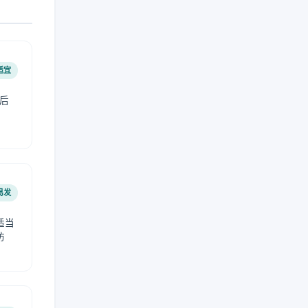
适宜
后
易发
适当
防