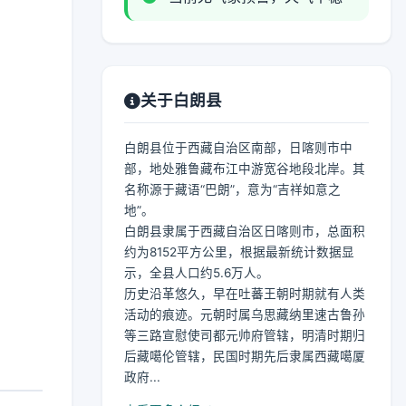
关于白朗县
白朗县位于西藏自治区南部，日喀则市中
部，地处雅鲁藏布江中游宽谷地段北岸。其
名称源于藏语“巴朗”，意为“吉祥如意之
地”。
白朗县隶属于西藏自治区日喀则市，总面积
约为8152平方公里，根据最新统计数据显
示，全县人口约5.6万人。
历史沿革悠久，早在吐蕃王朝时期就有人类
活动的痕迹。元朝时属乌思藏纳里速古鲁孙
等三路宣慰使司都元帅府管辖，明清时期归
后藏噶伦管辖，民国时期先后隶属西藏噶厦
政府...