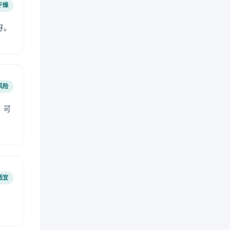
干燥
好。
风险
，可
适宜