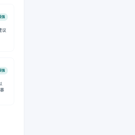
极强
建议
肤
很强
以
免暴