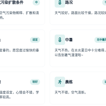
气污染扩散条件
路况
中
空气污染物稀释、扩散和清
天气较好，路面比较干燥，路况较
响。
鱼
中暑
适宜
无中暑
宜垂钓，愿您度过愉快的垂
天气不热，在炎炎夏日中十分难得
以告别暑气漫漫啦~
情
晨练
较好
温度适宜，心情会不错，学
天气不错，空气清新。
率较高。