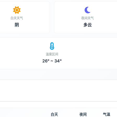
白天天气
夜间天气
阴
多云
温度区间
26° ~ 34°
白天
夜间
气温