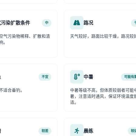
气污染扩散条件
路况
中
空气污染物稀释、扩散和清
天气较好，路面比较干燥，路况较
响。
鱼
中暑
不宜
可能有
不适合垂钓。
中暑等级不高，但体质较弱者可能
暑，注意适时通风，保证环境温度
适。
情
晨练
较差
较