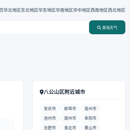
页
华北地区
东北地区
华东地区
华南地区
华中地区
西南地区
西北地区
查询天气
八公山区附近城市
安庆市
蚌埠市
亳州市
池州市
滁州市
阜阳市
合肥市
淮北市
黄山市