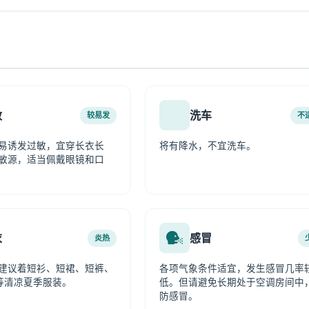
敏
洗车
较易发
不
易诱发过敏，宜穿长衣长
将有降水，不宜洗车。
敏源，适当佩戴眼镜和口
衣
感冒
炎热
建议着短衫、短裙、短裤、
各项气象条件适宜，发生感冒几率
等清凉夏季服装。
低。但请避免长期处于空调房间中
防感冒。