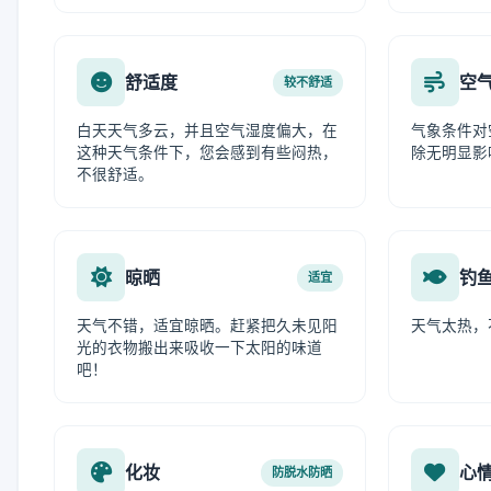
舒适度
空
较不舒适
白天天气多云，并且空气湿度偏大，在
气象条件对
这种天气条件下，您会感到有些闷热，
除无明显影
不很舒适。
晾晒
钓
适宜
天气不错，适宜晾晒。赶紧把久未见阳
天气太热，
光的衣物搬出来吸收一下太阳的味道
吧！
化妆
心
防脱水防晒