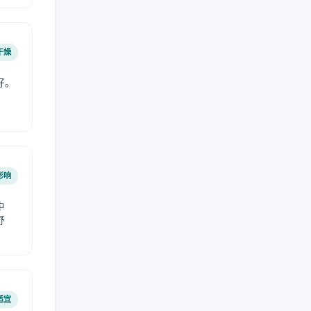
干燥
好。
影响
中
舒
适宜