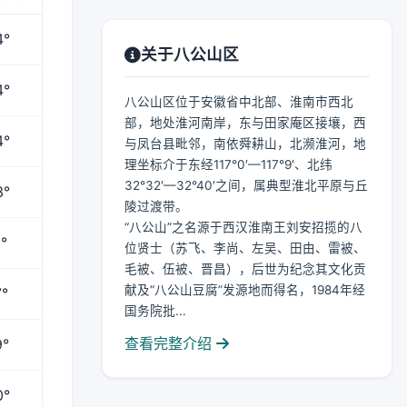
4°
关于八公山区
4°
八公山区位于安徽省中北部、淮南市西北
部，地处淮河南岸，东与田家庵区接壤，西
4°
与凤台县毗邻，南依舜耕山，北濒淮河，地
理坐标介于东经117°0′—117°9′、北纬
32°32′—32°40′之间，属典型淮北平原与丘
3°
陵过渡带。
“八公山”之名源于西汉淮南王刘安招揽的八
°
位贤士（苏飞、李尚、左吴、田由、雷被、
毛被、伍被、晋昌），后世为纪念其文化贡
献及“八公山豆腐”发源地而得名，1984年经
°
国务院批...
查看完整介绍
9°
0°