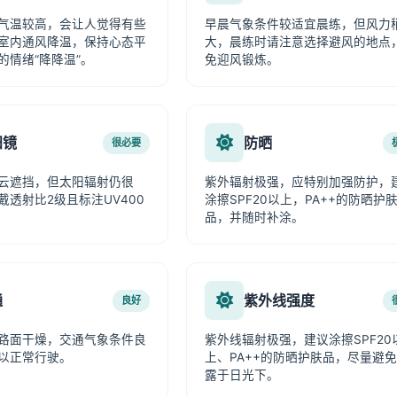
气温较高，会让人觉得有些
早晨气象条件较适宜晨练，但风力
室内通风降温，保持心态平
大，晨练时请注意选择避风的地点
的情绪“降降温”。
免迎风锻炼。
阳镜
防晒
很必要
云遮挡，但太阳辐射仍很
紫外辐射极强，应特别加强防护，
戴透射比2级且标注UV400
涂擦SPF20以上，PA++的防晒护
品，并随时补涂。
通
紫外线强度
良好
路面干燥，交通气象条件良
紫外线辐射极强，建议涂擦SPF20
以正常行驶。
上、PA++的防晒护肤品，尽量避
露于日光下。