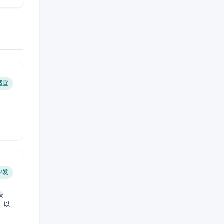
适宜
少发
较
，以