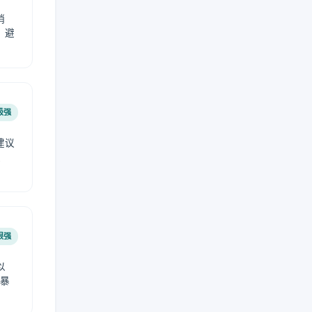
稍
，避
极强
建议
肤
很强
以
免暴