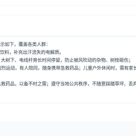
提示如下，覆盖各类人群：
动饮料，补充出汗流失的电解质。
牌、大树下、电线杆旁长时间停留，防止被风吹动的杂物、树枝砸伤；
免剧烈运动，有人陪同，随身携带急救药品；儿童户外休闲时，需有家
、急救药品，以备不时之需；遵守当地公共秩序，不随意踩踏草坪、丢