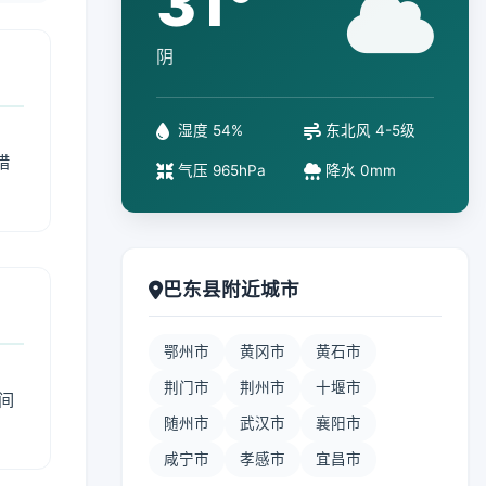
31°
阴
湿度 54%
东北风 4-5级
措
气压 965hPa
降水 0mm
巴东县附近城市
鄂州市
黄冈市
黄石市
荆门市
荆州市
十堰市
间
随州市
武汉市
襄阳市
咸宁市
孝感市
宜昌市