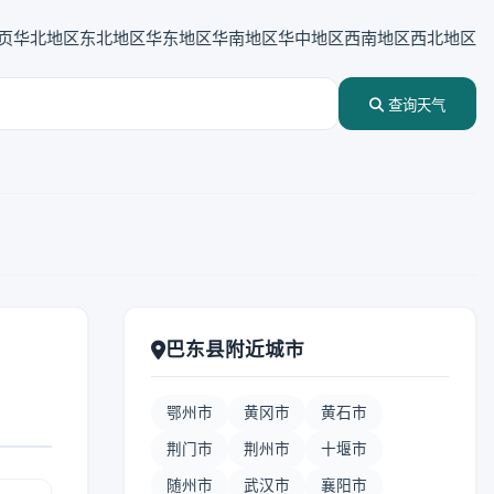
页
华北地区
东北地区
华东地区
华南地区
华中地区
西南地区
西北地区
查询天气
巴东县附近城市
鄂州市
黄冈市
黄石市
荆门市
荆州市
十堰市
随州市
武汉市
襄阳市