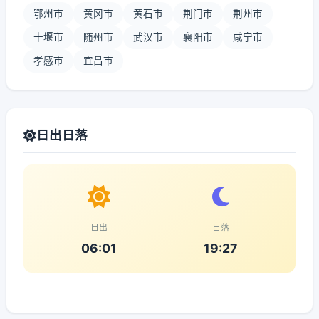
鄂州市
黄冈市
黄石市
荆门市
荆州市
十堰市
随州市
武汉市
襄阳市
咸宁市
孝感市
宜昌市
日出日落
日出
日落
06:01
19:27