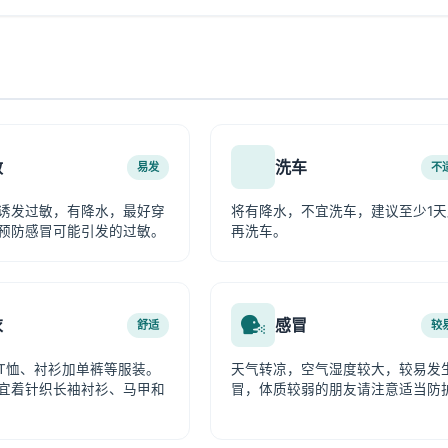
敏
洗车
易发
不
诱发过敏，有降水，最好穿
将有降水，不宜洗车，建议至少1天
预防感冒可能引发的过敏。
再洗车。
衣
感冒
舒适
较
T恤、衬衫加单裤等服装。
天气转凉，空气湿度较大，较易发
宜着针织长袖衬衫、马甲和
冒，体质较弱的朋友请注意适当防