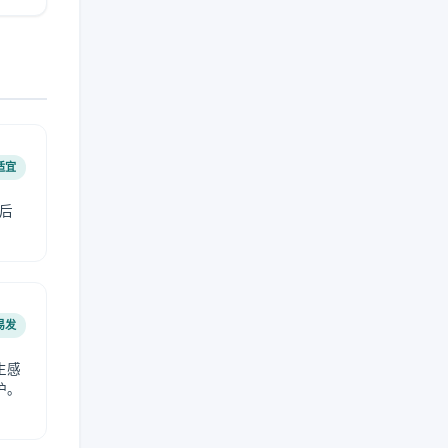
适宜
后
易发
生感
护。