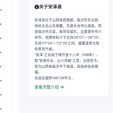
关于安泽县
°
安泽县位于山西省西南部、临汾市东北部，
°
地处太岳山东南麓，东接长治市沁源县，西
连临汾市古县，南邻屯留区，北靠晋中市介
休市，地理坐标介于北纬36°07′—36°35′、
°
东经111°54′—112°29′之间，属暖温带大陆
性季风气候。
°
“安泽”之名始于隋开皇十八年（598年），
取“安居乐业、山川泽被”之意，沿用至今。
现为山西省临汾市下辖县，县政府驻府城
°
镇。
全县总面积1967.99平方...
°
查看完整介绍
°
°