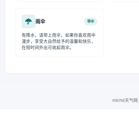
雨伞
带伞
有降水，请带上雨伞，如果你喜欢雨中
漫步，享受大自然给予的温馨和快乐，
在短时间外出可收起雨伞。
mlchd天气网