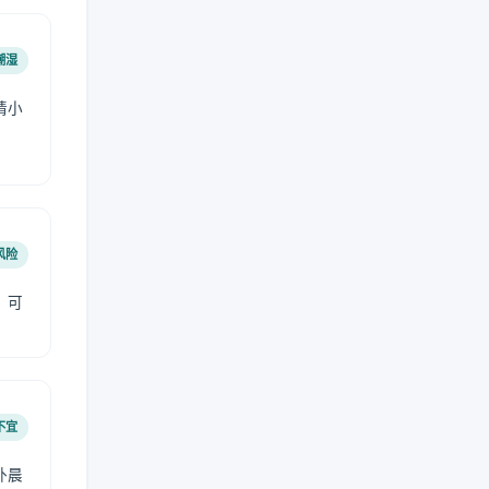
潮湿
请小
风险
，可
不宜
外晨