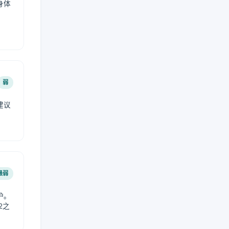
身体
弱
建议
。
最弱
护。
2之