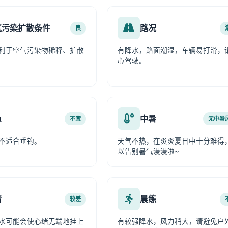
气污染扩散条件
路况
良
利于空气污染物稀释、扩散
有降水，路面潮湿，车辆易打滑，
心驾驶。
鱼
中暑
不宜
无中暑
不适合垂钓。
天气不热，在炎炎夏日中十分难得
以告别暑气漫漫啦~
情
晨练
较差
水可能会使心绪无端地挂上
有较强降水，风力稍大，请避免户