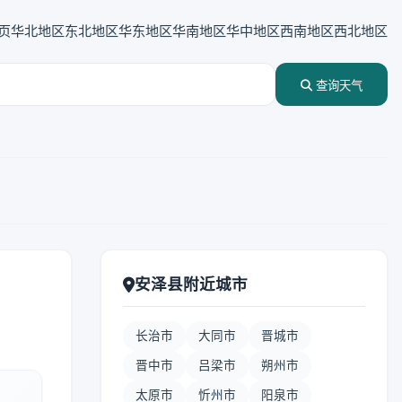
页
华北地区
东北地区
华东地区
华南地区
华中地区
西南地区
西北地区
查询天气
安泽县附近城市
长治市
大同市
晋城市
晋中市
吕梁市
朔州市
太原市
忻州市
阳泉市