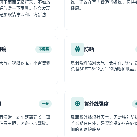
因下雨而无精打采，不如放
练，建议在室内做适当锻炼，保持
好欣赏一下雨景。你会发现
健康。
是那般洁净温和、清新葱
阳镜
防晒
不需要
天气，视线较差，不需要佩
属弱紫外辐射天气，长期在户外，
涂擦SPF在8-12之间的防晒护肤品
通
紫外线强度
一般
面湿滑，刹车距离延长，事
属弱紫外线辐射天气，无需特别防
注意车距，务必小心驾驶。
若长期在户外，建议涂擦SPF在8-1
间的防晒护肤品。