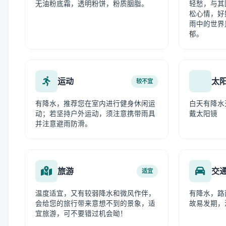
无油粉底霜，透明粉饼，粉质胭脂。
轻愁，与其
松心情，好
雨中的世界
郁。
运动
太
较不宜
有降水，推荐您在室内进行健身休闲运
白天有降水
动；若坚持户外运动，须注意携带雨具
戴太阳镜
并注意避雨防滑。
旅游
交
适宜
温度适宜，又有较弱降水和微风作伴，
有降水，路
会给您的旅行带来意想不到的景象，适
故易发期，
宜旅游，可不要错过机会呦！