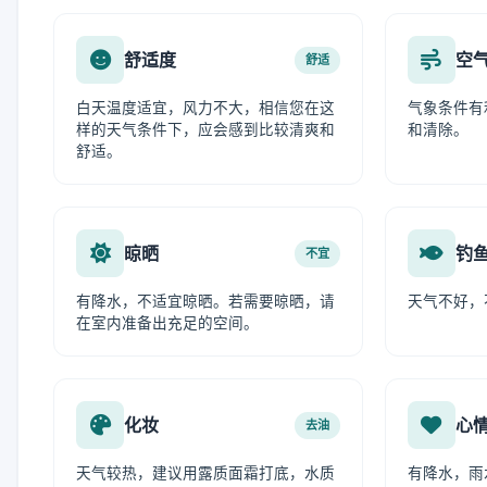
舒适度
空
舒适
白天温度适宜，风力不大，相信您在这
气象条件有
样的天气条件下，应会感到比较清爽和
和清除。
舒适。
晾晒
钓
不宜
有降水，不适宜晾晒。若需要晾晒，请
天气不好，
在室内准备出充足的空间。
化妆
心
去油
天气较热，建议用露质面霜打底，水质
有降水，雨