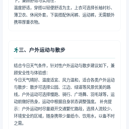
下，兼顾舒适与实用性：
温度舒适，穿搭以轻便舒适为主，上衣可选择长袖衬衫、
薄卫衣、休闲外套，下装搭配休闲裤、运动裤，无需额外
携带厚重衣物。
三、户外运动与散步
结合今日天气条件，针对性户外运动与散步建议如下，兼
顾安全性与体验感：
今日天气晴好、温度适宜、风力温和，适合各类户外运动
与散步：散步可选择公园、江边、绿道等风景优美的路
线，户外运动可选择慢跑、骑行、广场舞、羽毛球等，运
动前做好热身，运动中根据自身状态调整强度。 补充提
示：户外运动时尽量避开交通繁忙路段，选择人流较少、
环境安全的区域，随身携带少量纸巾、饮用水，以备不时
之需。