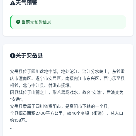
天气预警
当前无预警信息
关于安岳县
安岳县位于四川盆地中部，地处沱江、涪江分水岭上，东邻重
庆市潼南区、遂宁市安居区，南接内江市东兴区，西与乐至县
相邻，北与中江县、射洪市接壤。
因县城位于山麓之上，形若鸳鸯戏水，故名“安渝”，后演变为
“安岳”。
安岳县隶属于四川省资阳市，是资阳市下辖的一个县。
全县幅员面积2700平方公里，辖46个乡镇（街道），总人口
约158万。
...