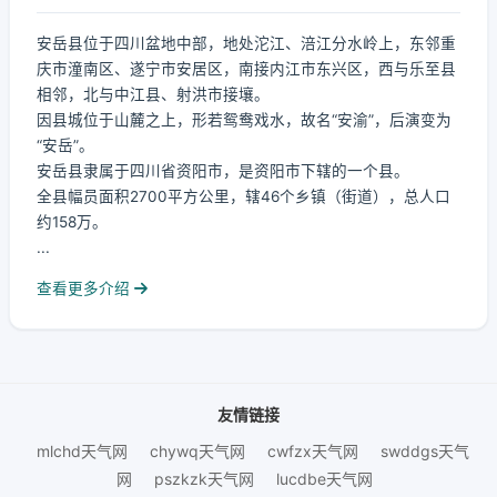
安岳县位于四川盆地中部，地处沱江、涪江分水岭上，东邻重
庆市潼南区、遂宁市安居区，南接内江市东兴区，西与乐至县
相邻，北与中江县、射洪市接壤。
因县城位于山麓之上，形若鸳鸯戏水，故名“安渝”，后演变为
“安岳”。
安岳县隶属于四川省资阳市，是资阳市下辖的一个县。
全县幅员面积2700平方公里，辖46个乡镇（街道），总人口
约158万。
...
查看更多介绍
友情链接
mlchd天气网
chywq天气网
cwfzx天气网
swddgs天气
网
pszkzk天气网
lucdbe天气网