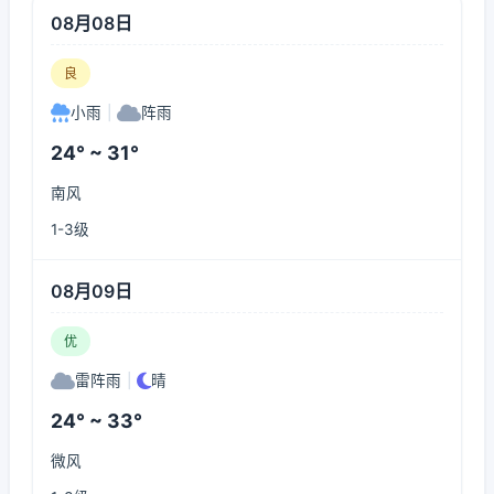
08月08日
良
小雨
|
阵雨
24° ~ 31°
南风
1-3级
08月09日
优
雷阵雨
|
晴
24° ~ 33°
微风