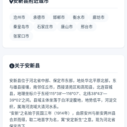
安新县附近城市
沧州市
承德市
邯郸市
衡水市
廊坊市
秦皇岛市
石家庄市
唐山市
邢台市
张家口市
关于安新县
安新县位于河北省中部、保定市东部，地处华北平原北部，东
与雄县接壤，南邻任丘市，西接清苑区和高阳县，北连容城
县，地理坐标介于东经115°38′—116°07′、北纬38°43′—
39°02′之间。县域主体坐落于白洋淀腹地，地势低平，河淀交
织，属海河流域大清河水系。
“安新”之名始于民国三年（1914年），由原安州与新安两州县
合并而得，取二地首字为名，寓“安定新生”之意。现为河北省
保定市下...