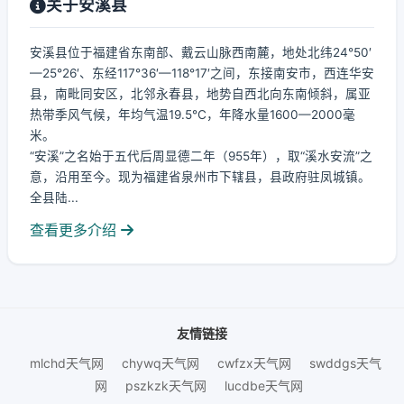
关于安溪县
安溪县位于福建省东南部、戴云山脉西南麓，地处北纬24°50′
—25°26′、东经117°36′—118°17′之间，东接南安市，西连华安
县，南毗同安区，北邻永春县，地势自西北向东南倾斜，属亚
热带季风气候，年均气温19.5℃，年降水量1600—2000毫
米。
“安溪”之名始于五代后周显德二年（955年），取“溪水安流”之
意，沿用至今。现为福建省泉州市下辖县，县政府驻凤城镇。
全县陆...
查看更多介绍
友情链接
mlchd天气网
chywq天气网
cwfzx天气网
swddgs天气
网
pszkzk天气网
lucdbe天气网