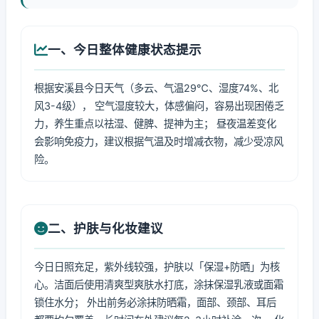
一、今日整体健康状态提示
根据安溪县今日天气（多云、气温29℃、湿度74%、北
风3-4级）， 空气湿度较大，体感偏闷，容易出现困倦乏
力，养生重点以祛湿、健脾、提神为主； 昼夜温差变化
会影响免疫力，建议根据气温及时增减衣物，减少受凉风
险。
二、护肤与化妆建议
今日日照充足，紫外线较强，护肤以「保湿+防晒」为核
心。洁面后使用清爽型爽肤水打底，涂抹保湿乳液或面霜
锁住水分； 外出前务必涂抹防晒霜，面部、颈部、耳后