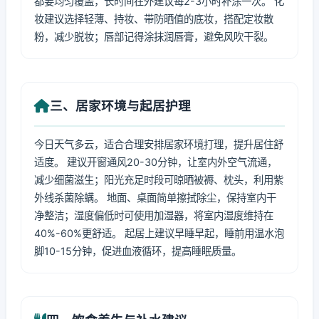
都要均匀覆盖，长时间在外建议每2-3小时补涂一次。 化
妆建议选择轻薄、持妆、带防晒值的底妆，搭配定妆散
粉，减少脱妆；唇部记得涂抹润唇膏，避免风吹干裂。
三、居家环境与起居护理
今日天气多云，适合合理安排居家环境打理，提升居住舒
适度。 建议开窗通风20-30分钟，让室内外空气流通，
减少细菌滋生；阳光充足时段可晾晒被褥、枕头，利用紫
外线杀菌除螨。 地面、桌面简单擦拭除尘，保持室内干
净整洁；湿度偏低时可使用加湿器，将室内湿度维持在
40%-60%更舒适。 起居上建议早睡早起，睡前用温水泡
脚10-15分钟，促进血液循环，提高睡眠质量。