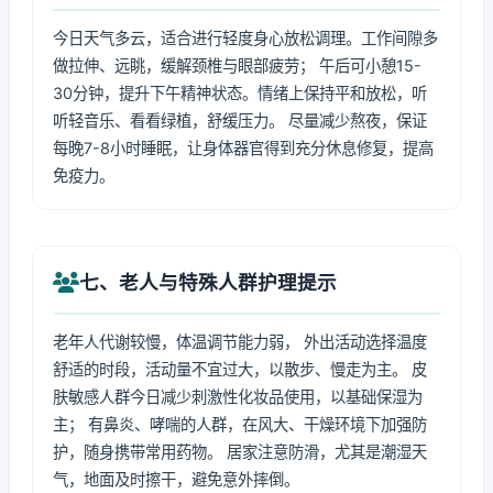
今日天气多云，适合进行轻度身心放松调理。工作间隙多
做拉伸、远眺，缓解颈椎与眼部疲劳； 午后可小憩15-
30分钟，提升下午精神状态。情绪上保持平和放松，听
听轻音乐、看看绿植，舒缓压力。 尽量减少熬夜，保证
每晚7-8小时睡眠，让身体器官得到充分休息修复，提高
免疫力。
七、老人与特殊人群护理提示
老年人代谢较慢，体温调节能力弱， 外出活动选择温度
舒适的时段，活动量不宜过大，以散步、慢走为主。 皮
肤敏感人群今日减少刺激性化妆品使用，以基础保湿为
主； 有鼻炎、哮喘的人群，在风大、干燥环境下加强防
护，随身携带常用药物。 居家注意防滑，尤其是潮湿天
气，地面及时擦干，避免意外摔倒。