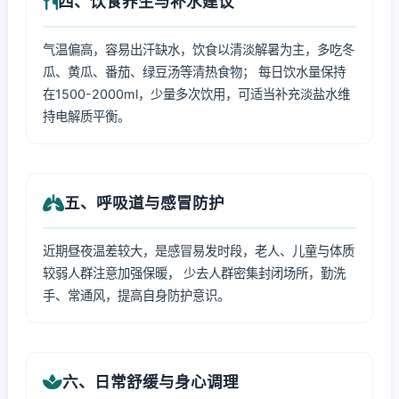
四、饮食养生与补水建议
气温偏高，容易出汗缺水，饮食以清淡解暑为主，多吃冬
瓜、黄瓜、番茄、绿豆汤等清热食物； 每日饮水量保持
在1500-2000ml，少量多次饮用，可适当补充淡盐水维
持电解质平衡。
五、呼吸道与感冒防护
近期昼夜温差较大，是感冒易发时段，老人、儿童与体质
较弱人群注意加强保暖， 少去人群密集封闭场所，勤洗
手、常通风，提高自身防护意识。
六、日常舒缓与身心调理