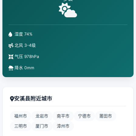
湿度 74%
北风 3-4级
气压 978hPa
降水 0mm
安溪县附近城市
福州市
龙岩市
南平市
宁德市
莆田市
三明市
厦门市
漳州市