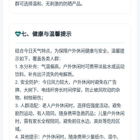
群可选择温和、无刺激的防晒产品。
七、健康与温馨提示
结合今日天气特点，为保障户外休闲健康与安全，温馨提
示如下，覆盖各类人群：
1. 水分补充：气温偏高，户外休闲时可携带淡盐水或运动
饮料，补充出汗流失的电解质。
2. 安全防护：今日风力较大，户外休闲时避免在广告
牌、大树下、电线杆旁长时间停留，防止被风吹动的杂
物、树枝砸伤；
3. 人群适配：老人户外休闲时，选择低强度活动，避免
剧烈运动，有人陪同，随身携带急救药品；儿童户外休闲
时，需有家长全程陪同，避免前往水边、高处等危险区
域。
4. 其他提示：户外休闲时，随身携带少量纸巾、湿巾、