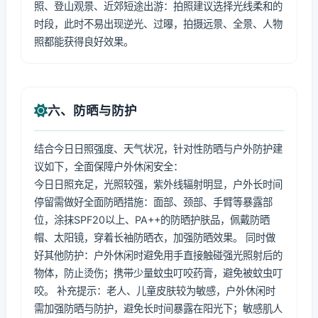
照、登山观景、近郊短途出游：拍照建议选择光线柔和的
时段，此时不易出现逆光、过曝，拍摄远景、全景、人物
照都能获得良好效果。
六、防晒与防护
结合今日日照强度、天气状况，针对性防晒与户外防护建
议如下，全面保障户外休闲安全：
今日日照充足，光照较强，紫外线辐射明显，户外长时间
停留需做好全面防晒措施：面部、颈部、手臂等暴露部
位，涂抹SPF20以上、PA++的防晒护肤品，佩戴防晒
帽、太阳镜，穿着长袖防晒衣，加强防晒效果。 同时做
好其他防护：户外休闲时避免用手直接触碰强光照射后的
物体，防止烫伤；携带少量蚊虫叮咬药膏，避免被蚊虫叮
咬。 补充提示：老人、儿童皮肤较为敏感，户外休闲时
需加强防晒与防护，避免长时间暴露在阳光下；敏感肌人