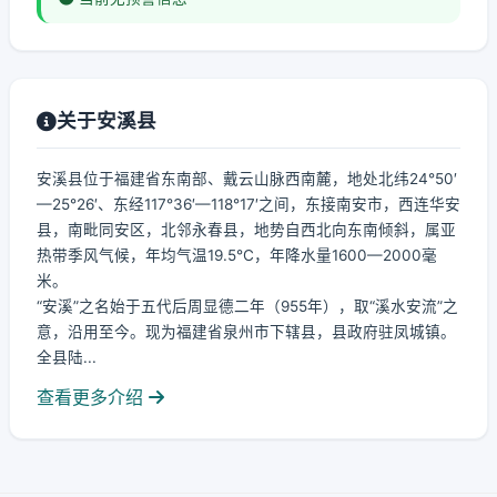
关于安溪县
安溪县位于福建省东南部、戴云山脉西南麓，地处北纬24°50′
—25°26′、东经117°36′—118°17′之间，东接南安市，西连华安
县，南毗同安区，北邻永春县，地势自西北向东南倾斜，属亚
热带季风气候，年均气温19.5℃，年降水量1600—2000毫
米。
“安溪”之名始于五代后周显德二年（955年），取“溪水安流”之
意，沿用至今。现为福建省泉州市下辖县，县政府驻凤城镇。
全县陆...
查看更多介绍