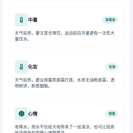
中暑
较易发
天气较热，要注意合理饮，运动前后尽量避免一次性大
量饮水。
化妆
去油
天气较热，建议用露质面霜打底，水质无油粉底霜，透
明粉饼，粉质胭脂。
心情
较差
有降水，雨水不仅给大地带来了一丝清凉，也可让较高
气温带来的烦躁心绪降降温。