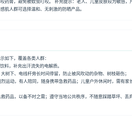
咬药膏，避免被蚊虫叮咬。 补充提示：老人、儿童皮肤较为敏感，
敏感肌人群可选择温和、无刺激的防晒产品。
提示如下，覆盖各类人群：
动饮料，补充出汗流失的电解质。
牌、大树下、电线杆旁长时间停留，防止被风吹动的杂物、树枝砸伤；
免剧烈运动，有人陪同，随身携带急救药品；儿童户外休闲时，需有家
、急救药品，以备不时之需；遵守当地公共秩序，不随意踩踏草坪、丢