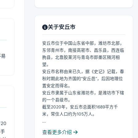
关于安丘市
安丘市位于中国山东省中部，潍坊市北部，
东邻青州市，南接高密市、昌乐县，西连临
不易
朐县，北靠胶莱河与青岛市即墨区隔河相
望。
安丘市名称由来已久，据《史记》记载，春
秋时期此地为齐国的“安丘邑”，后因地理位
置安定而得名。
安丘市隶属于山东省潍坊市，是潍坊市下辖
的一个县级市。
截至2020年，安丘市总面积1689平方千
米，常住人口约为105万人。
...
20
用手
查看更多介绍