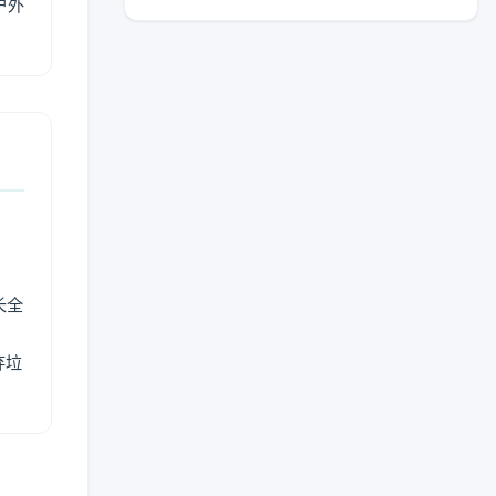
户外
长全
弃垃