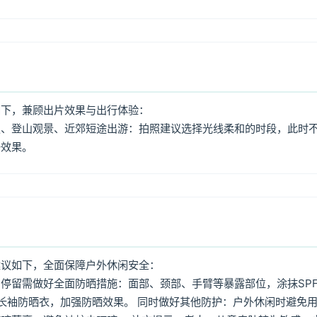
如下，兼顾出片效果与出行体验：
照、登山观景、近郊短途出游：拍照建议选择光线柔和的时段，此时
好效果。
建议如下，全面保障户外休闲安全：
停留需做好全面防晒措施：面部、颈部、手臂等暴露部位，涂抹SPF
着长袖防晒衣，加强防晒效果。 同时做好其他防护：户外休闲时避免