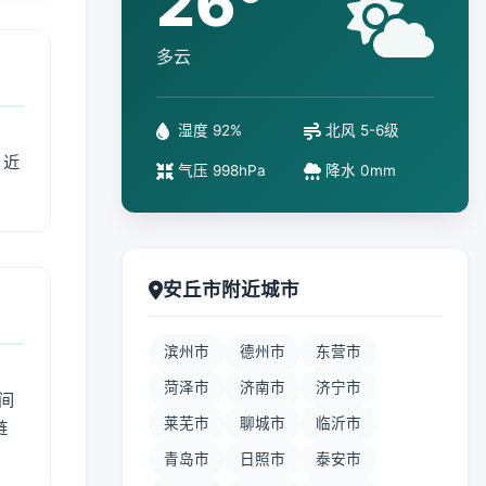
26°
多云
湿度 92%
北风 5-6级
、近
气压 998hPa
降水 0mm
安丘市附近城市
滨州市
德州市
东营市
菏泽市
济南市
济宁市
间
莱芜市
聊城市
临沂市
链
青岛市
日照市
泰安市