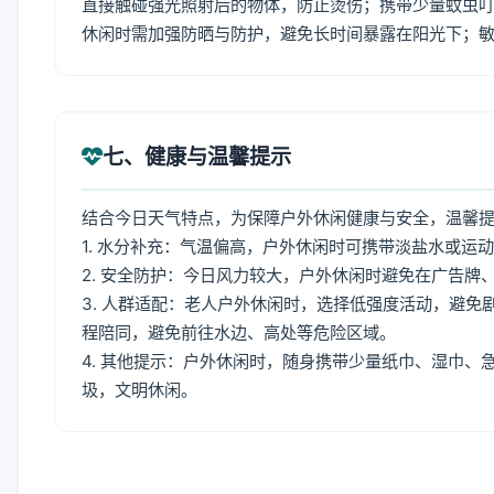
直接触碰强光照射后的物体，防止烫伤；携带少量蚊虫叮
休闲时需加强防晒与防护，避免长时间暴露在阳光下；
七、健康与温馨提示
结合今日天气特点，为保障户外休闲健康与安全，温馨
1. 水分补充：气温偏高，户外休闲时可携带淡盐水或运
2. 安全防护：今日风力较大，户外休闲时避免在广告
3. 人群适配：老人户外休闲时，选择低强度活动，避
程陪同，避免前往水边、高处等危险区域。
4. 其他提示：户外休闲时，随身携带少量纸巾、湿巾
圾，文明休闲。