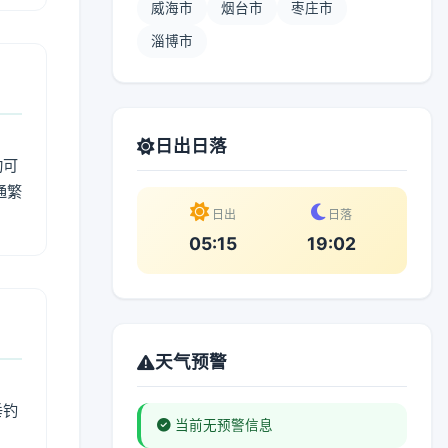
威海市
烟台市
枣庄市
淄博市
日出日落
动可
通繁
日出
日落
05:15
19:02
天气预警
垂钓
当前无预警信息