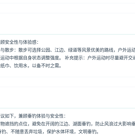
兼顾安全性与体验感：
动与散步：散步可选择公园、江边、绿道等风景优美的路线，户外运
运动中根据自身状态调整强度。 补充提示：户外运动时尽量避开交
量纸巾、饮用水，以备不时之需。
建议如下，兼顾垂钓体验与安全性：
筑物遮挡的点位，避免在开阔的江边、湖面垂钓，防止风浪过大影响
垂钓、不随意丢弃垃圾，保护水体环境，文明垂钓。