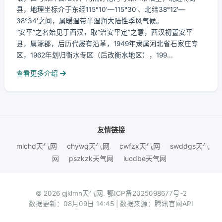
县，地理坐标介于东经115°10′—115°30′、北纬38°12′—
38°34′之间，属暖温带半湿润大陆性季风气候。
“安平”之名始见于西汉，取“治安平定”之意，西汉初置安平
县，属涿郡，后历代屡有沿革，1949年隶属河北省石家庄专
区，1962年划归衡水专区（后改衡水地区），199...
查看更多介绍
友情链接
mlchd天气网
chywq天气网
cwfzx天气网
swddgs天气
网
pszkzk天气网
lucdbe天气网
© 2026 gjklmn天气网.
鄂ICP备2025098677号-2
数据更新：08月09日 14:45 | 数据来源：腾讯官网API