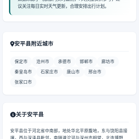
议关注每日实时天气更新，合理安排出行计划。
安平县附近城市
保定市
沧州市
承德市
邯郸市
廊坊市
秦皇岛市
石家庄市
唐山市
邢台市
张家口市
关于安平县
安平县位于河北省中南部，地处华北平原腹地，东与饶阳县接
壤，西与深泽县毗邻，南隔滹沱河与深州市相望，北连博野