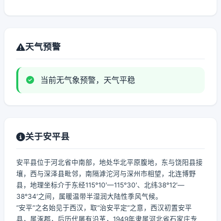
天气预警
当前无气象预警，天气平稳
关于安平县
安平县位于河北省中南部，地处华北平原腹地，东与饶阳县接
壤，西与深泽县毗邻，南隔滹沱河与深州市相望，北连博野
县，地理坐标介于东经115°10′—115°30′、北纬38°12′—
38°34′之间，属暖温带半湿润大陆性季风气候。
“安平”之名始见于西汉，取“治安平定”之意，西汉初置安平
县，属涿郡，后历代屡有沿革，1949年隶属河北省石家庄专