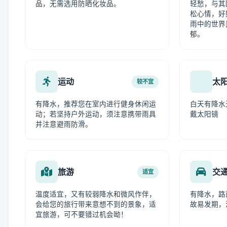
品，无需选用防晒化妆品。
轻愁，与其
松心情，好
雨中的世界
郁。
运动
太
较不宜
有降水，推荐您在室内进行健身休闲运
白天有降水
动；若坚持户外运动，须注意携带雨具
戴太阳镜
并注意避雨防滑。
旅游
交
适宜
温度适宜，又有较弱降水和微风作伴，
有降水，路
会给您的旅行带来意想不到的景象，适
故易发期，
宜旅游，可不要错过机会呦！