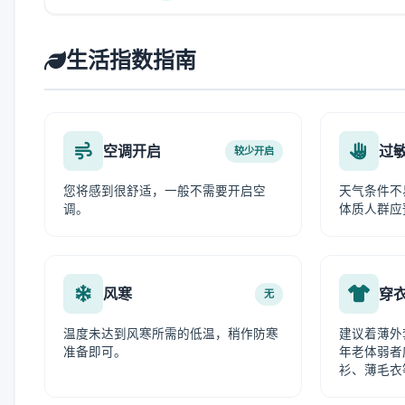
生活指数指南
空调开启
过
较少开启
您将感到很舒适，一般不需要开启空
天气条件不
调。
体质人群应
风寒
穿
无
温度未达到风寒所需的低温，稍作防寒
建议着薄外
准备即可。
年老体弱者
衫、薄毛衣