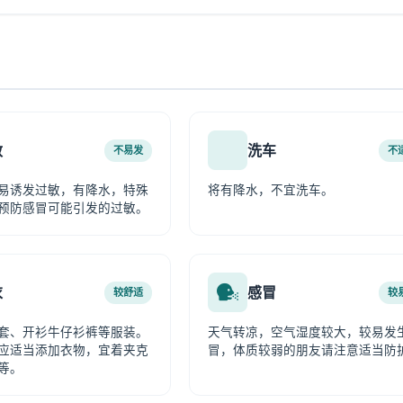
敏
洗车
不易发
不
易诱发过敏，有降水，特殊
将有降水，不宜洗车。
预防感冒可能引发的过敏。
衣
感冒
较舒适
较
套、开衫牛仔衫裤等服装。
天气转凉，空气湿度较大，较易发
应适当添加衣物，宜着夹克
冒，体质较弱的朋友请注意适当防
等。