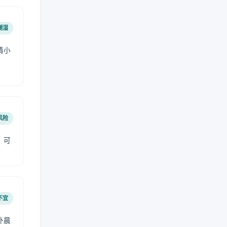
潮湿
请小
风险
，可
不宜
外晨