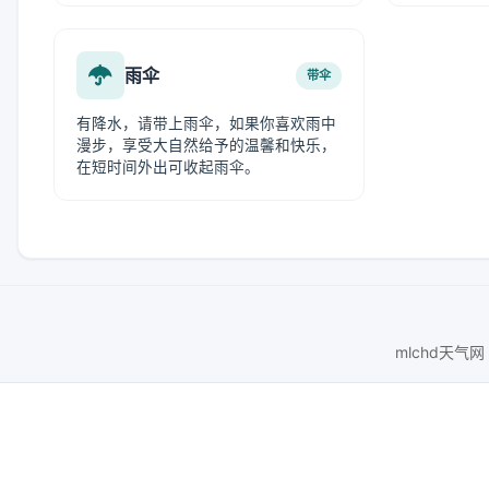
雨伞
带伞
有降水，请带上雨伞，如果你喜欢雨中
漫步，享受大自然给予的温馨和快乐，
在短时间外出可收起雨伞。
mlchd天气网