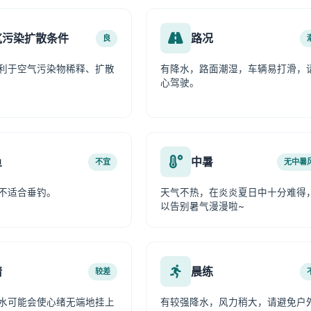
气污染扩散条件
路况
良
利于空气污染物稀释、扩散
有降水，路面潮湿，车辆易打滑，
心驾驶。
鱼
中暑
不宜
无中暑
不适合垂钓。
天气不热，在炎炎夏日中十分难得
以告别暑气漫漫啦~
情
晨练
较差
水可能会使心绪无端地挂上
有较强降水，风力稍大，请避免户