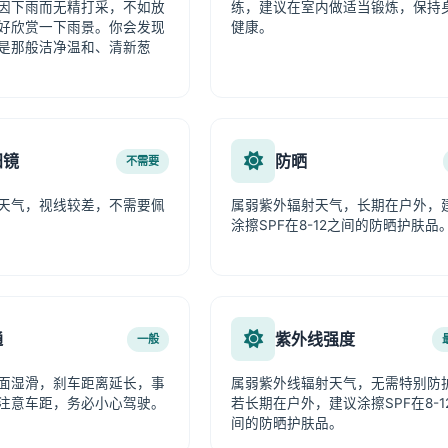
因下雨而无精打采，不如放
练，建议在室内做适当锻炼，保持
好欣赏一下雨景。你会发现
健康。
是那般洁净温和、清新葱
阳镜
防晒
不需要
天气，视线较差，不需要佩
属弱紫外辐射天气，长期在户外，
涂擦SPF在8-12之间的防晒护肤品
通
紫外线强度
一般
面湿滑，刹车距离延长，事
属弱紫外线辐射天气，无需特别防
注意车距，务必小心驾驶。
若长期在户外，建议涂擦SPF在8-1
间的防晒护肤品。