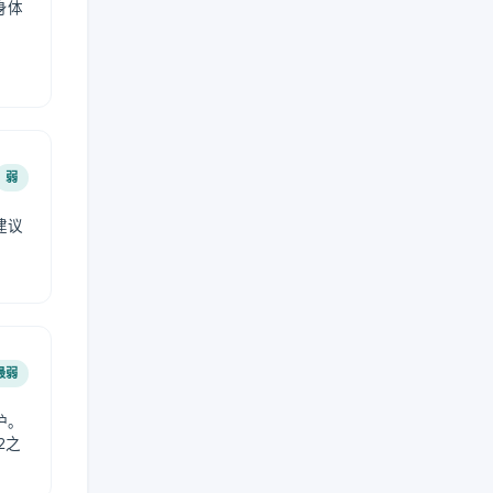
身体
弱
建议
。
最弱
护。
2之