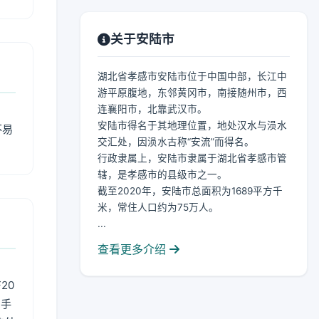
关于安陆市
湖北省孝感市安陆市位于中国中部，长江中
游平原腹地，东邻黄冈市，南接随州市，西
连襄阳市，北靠武汉市。
安陆市得名于其地理位置，地处汉水与涢水
不易
交汇处，因涢水古称“安流”而得名。
行政隶属上，安陆市隶属于湖北省孝感市管
辖，是孝感市的县级市之一。
截至2020年，安陆市总面积为1689平方千
米，常住人口约为75万人。
...
查看更多介绍
20
用手