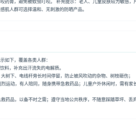
咬药膏，避免被蚊虫叮咬。 补充提示：老人、儿童皮肤较为敏感，
敏感肌人群可选择温和、无刺激的防晒产品。
提示如下，覆盖各类人群：
动饮料，补充出汗流失的电解质。
牌、大树下、电线杆旁长时间停留，防止被风吹动的杂物、树枝砸伤；
免剧烈运动，有人陪同，随身携带急救药品；儿童户外休闲时，需有家
、急救药品，以备不时之需；遵守当地公共秩序，不随意踩踏草坪、丢