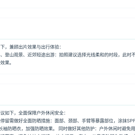
如下，兼顾出片效果与出行体验：
照、登山观景、近郊短途出游：拍照建议选择光线柔和的时段，此时
好效果。
建议如下，全面保障户外休闲安全：
停留需做好全面防晒措施：面部、颈部、手臂等暴露部位，涂抹SPF
着长袖防晒衣，加强防晒效果。 同时做好其他防护：户外休闲时避免