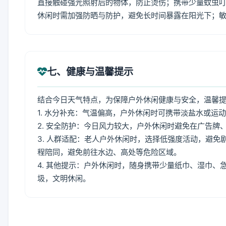
直接触碰强光照射后的物体，防止烫伤；携带少量蚊虫叮
休闲时需加强防晒与防护，避免长时间暴露在阳光下；
七、健康与温馨提示
结合今日天气特点，为保障户外休闲健康与安全，温馨
1. 水分补充：气温偏高，户外休闲时可携带淡盐水或运
2. 安全防护：今日风力较大，户外休闲时避免在广告
3. 人群适配：老人户外休闲时，选择低强度活动，避
程陪同，避免前往水边、高处等危险区域。
4. 其他提示：户外休闲时，随身携带少量纸巾、湿巾
圾，文明休闲。