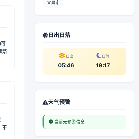
宜昌市
日出日落
动可
通繁
日出
日落
05:46
19:17
天气预警
较
当前无预警信息
、不