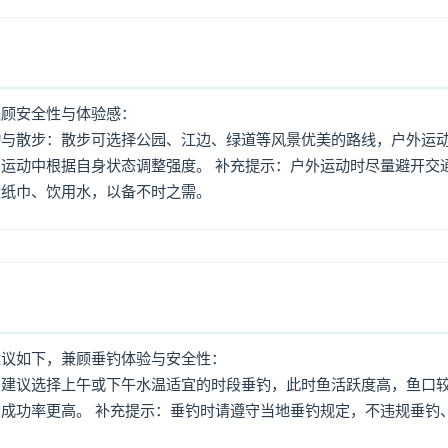
兼顾安全性与体验感：
动与散步：散步可选择公园、江边、绿道等风景优美的路线，户外运
运动中根据自身状态调整强度。 补充提示：户外运动时尽量避开交
量纸巾、饮用水，以备不时之需。
建议如下，兼顾垂钓体验与安全性：
：建议选择上午或下午水温适宜的时段垂钓，此时鱼活跃度高，鱼口
成功率更高。 补充提示：垂钓时请遵守当地垂钓规定，不违规垂钓