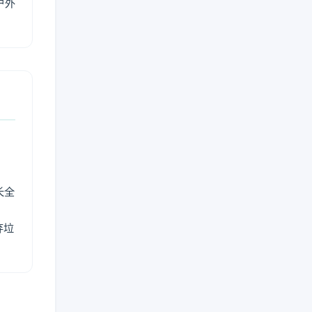
户外
长全
弃垃