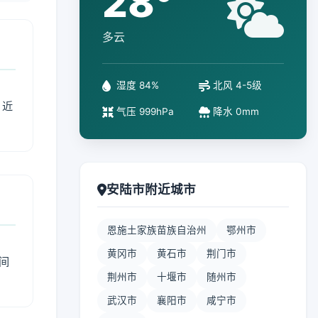
28°
多云
湿度 84%
北风 4-5级
、近
气压 999hPa
降水 0mm
安陆市附近城市
恩施土家族苗族自治州
鄂州市
黄冈市
黄石市
荆门市
间
荆州市
十堰市
随州市
武汉市
襄阳市
咸宁市