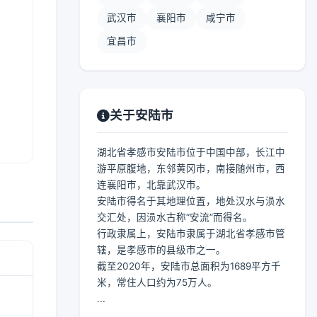
武汉市
襄阳市
咸宁市
宜昌市
关于安陆市
湖北省孝感市安陆市位于中国中部，长江中
游平原腹地，东邻黄冈市，南接随州市，西
连襄阳市，北靠武汉市。
安陆市得名于其地理位置，地处汉水与涢水
交汇处，因涢水古称“安流”而得名。
行政隶属上，安陆市隶属于湖北省孝感市管
辖，是孝感市的县级市之一。
截至2020年，安陆市总面积为1689平方千
米，常住人口约为75万人。
...