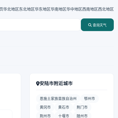
页
华北地区
东北地区
华东地区
华南地区
华中地区
西南地区
西北地区
查询天气
安陆市附近城市
恩施土家族苗族自治州
鄂州市
黄冈市
黄石市
荆门市
荆州市
十堰市
随州市