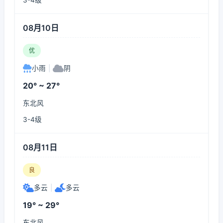
3-4级
08月10日
优
小雨
|
阴
20° ~ 27°
东北风
3-4级
08月11日
良
多云
|
多云
19° ~ 29°
东北风