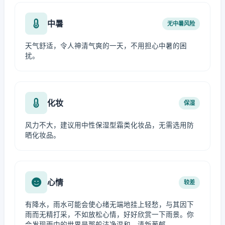
中暑
无中暑风险
天气舒适，令人神清气爽的一天，不用担心中暑的困
扰。
化妆
保湿
风力不大，建议用中性保湿型霜类化妆品，无需选用防
晒化妆品。
心情
较差
有降水，雨水可能会使心绪无端地挂上轻愁，与其因下
雨而无精打采，不如放松心情，好好欣赏一下雨景。你
会发现雨中的世界是那般洁净温和、清新葱郁。