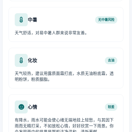
中暑
无中暑风险
天气舒适，对易中暑人群来说非常友善。
化妆
去油
天气较热，建议用露质面霜打底，水质无油粉底霜，透
明粉饼，粉质胭脂。
心情
较差
有降水，雨水可能会使心绪无端地挂上轻愁，与其因下
雨而无精打采，不如放松心情，好好欣赏一下雨景。你
会发现雨中的世界是那般洁净温和、清新葱郁。