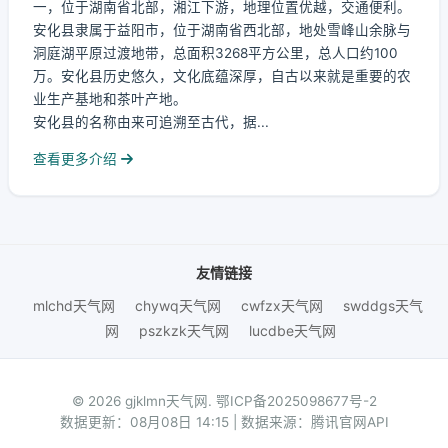
一，位于湖南省北部，湘江下游，地理位置优越，交通便利。
安化县隶属于益阳市，位于湖南省西北部，地处雪峰山余脉与
洞庭湖平原过渡地带，总面积3268平方公里，总人口约100
万。安化县历史悠久，文化底蕴深厚，自古以来就是重要的农
业生产基地和茶叶产地。
安化县的名称由来可追溯至古代，据...
查看更多介绍
友情链接
mlchd天气网
chywq天气网
cwfzx天气网
swddgs天气
网
pszkzk天气网
lucdbe天气网
© 2026 gjklmn天气网.
鄂ICP备2025098677号-2
数据更新：08月08日 14:15 | 数据来源：腾讯官网API