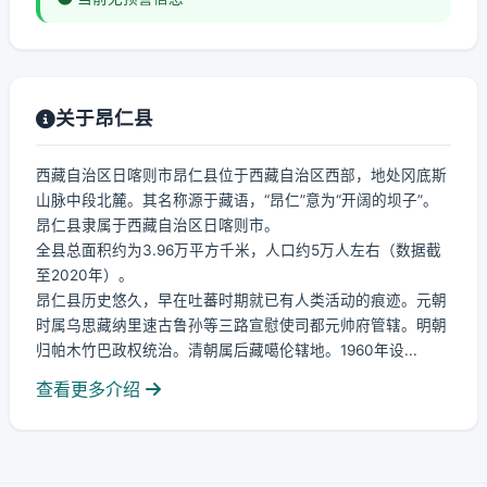
关于昂仁县
西藏自治区日喀则市昂仁县位于西藏自治区西部，地处冈底斯
山脉中段北麓。其名称源于藏语，“昂仁”意为“开阔的坝子”。
昂仁县隶属于西藏自治区日喀则市。
全县总面积约为3.96万平方千米，人口约5万人左右（数据截
至2020年）。
昂仁县历史悠久，早在吐蕃时期就已有人类活动的痕迹。元朝
时属乌思藏纳里速古鲁孙等三路宣慰使司都元帅府管辖。明朝
归帕木竹巴政权统治。清朝属后藏噶伦辖地。1960年设...
查看更多介绍