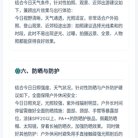
结合今日天气条件，针对性拍照、观景、近郊出游建议如
下，兼顾出片效果与出行体验：
今日视野清晰，天气通透，光照适宜，非常适合户外拍
照、登山观景、近郊短途出游：拍照建议选择光线柔和的
时段，此时不易出现逆光、过曝，拍摄远景、全景、人物
照都能获得良好效果。
六、防晒与防护
结合今日日照强度、天气状况，针对性防晒与户外防护建
议如下，全面保障户外休闲安全：
今日日照充足，光照较强，紫外线辐射明显，户外长时间
停留需做好全面防晒措施：面部、颈部、手臂等暴露部
位，涂抹SPF20以上、PA++的防晒护肤品，佩戴防晒
帽、太阳镜，穿着长袖防晒衣，加强防晒效果。 同时做
好其他防护：户外休闲时避免用手直接触碰强光照射后的