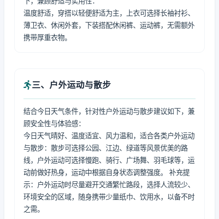
下，兼顾舒适与实用性：
温度舒适，穿搭以轻便舒适为主，上衣可选择长袖衬衫、
薄卫衣、休闲外套，下装搭配休闲裤、运动裤，无需额外
携带厚重衣物。
三、户外运动与散步
结合今日天气条件，针对性户外运动与散步建议如下，兼
顾安全性与体验感：
今日天气晴好、温度适宜、风力温和，适合各类户外运动
与散步：散步可选择公园、江边、绿道等风景优美的路
线，户外运动可选择慢跑、骑行、广场舞、羽毛球等，运
动前做好热身，运动中根据自身状态调整强度。 补充提
示：户外运动时尽量避开交通繁忙路段，选择人流较少、
环境安全的区域，随身携带少量纸巾、饮用水，以备不时
之需。