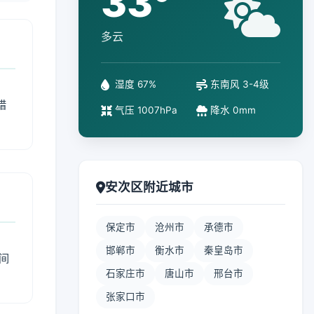
33°
多云
湿度 67%
东南风 3-4级
措
气压 1007hPa
降水 0mm
安次区附近城市
保定市
沧州市
承德市
邯郸市
衡水市
秦皇岛市
间
石家庄市
唐山市
邢台市
张家口市