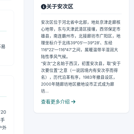
关于安次区
安次区位于河北省中北部，地处京津走廊核
心地带，东与天津武清区接壤，西邻保定市
雄县，南连霸州市，北接廊坊市广阳区，地
理坐标介于北纬39°05′—39°28′、东经
不易
116°22′—116°47′之间，属暖温带半湿润大
陆性季风气候。
“安次”之名始于西汉，初置安次县，取“安于
次要位置”之意（一说因境内有安次亭而得
名），历代沿革有序，1983年撤县设区，
2000年随廊坊地区撤地设市正式成为廊
坊...
查看更多介绍
20
用手
户外