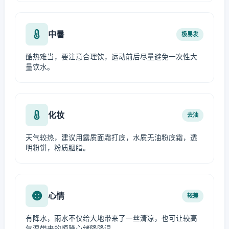
中暑
极易发
酷热难当，要注意合理饮，运动前后尽量避免一次性大
量饮水。
化妆
去油
天气较热，建议用露质面霜打底，水质无油粉底霜，透
明粉饼，粉质胭脂。
心情
较差
有降水，雨水不仅给大地带来了一丝清凉，也可让较高
气温带来的烦躁心绪降降温。