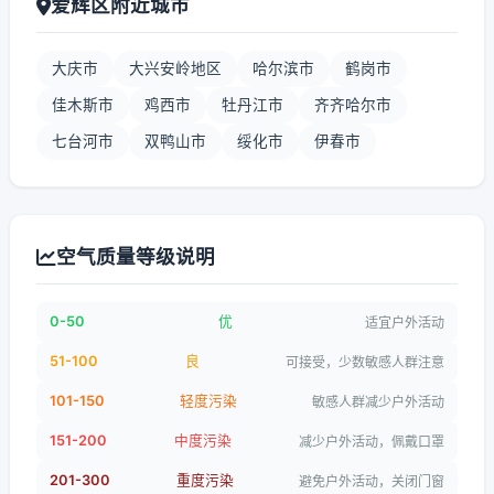
爱辉区附近城市
大庆市
大兴安岭地区
哈尔滨市
鹤岗市
佳木斯市
鸡西市
牡丹江市
齐齐哈尔市
七台河市
双鸭山市
绥化市
伊春市
空气质量等级说明
0-50
优
适宜户外活动
51-100
良
可接受，少数敏感人群注意
101-150
轻度污染
敏感人群减少户外活动
151-200
中度污染
减少户外活动，佩戴口罩
201-300
重度污染
避免户外活动，关闭门窗