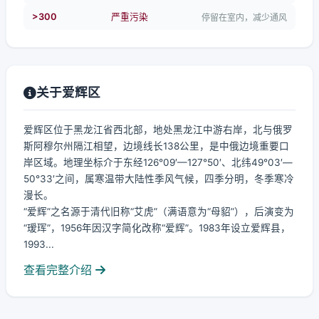
>300
严重污染
停留在室内，减少通风
关于爱辉区
爱辉区位于黑龙江省西北部，地处黑龙江中游右岸，北与俄罗
斯阿穆尔州隔江相望，边境线长138公里，是中俄边境重要口
岸区域。地理坐标介于东经126°09′—127°50′、北纬49°03′—
50°33′之间，属寒温带大陆性季风气候，四季分明，冬季寒冷
漫长。
“爱辉”之名源于清代旧称“艾虎”（满语意为“母貂”），后演变为
“瑷珲”，1956年因汉字简化改称“爱辉”。1983年设立爱辉县，
1993...
查看完整介绍