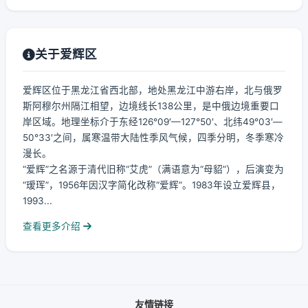
关于爱辉区
爱辉区位于黑龙江省西北部，地处黑龙江中游右岸，北与俄罗
斯阿穆尔州隔江相望，边境线长138公里，是中俄边境重要口
岸区域。地理坐标介于东经126°09′—127°50′、北纬49°03′—
50°33′之间，属寒温带大陆性季风气候，四季分明，冬季寒冷
漫长。
“爱辉”之名源于清代旧称“艾虎”（满语意为“母貂”），后演变为
“瑷珲”，1956年因汉字简化改称“爱辉”。1983年设立爱辉县，
1993...
查看更多介绍
友情链接