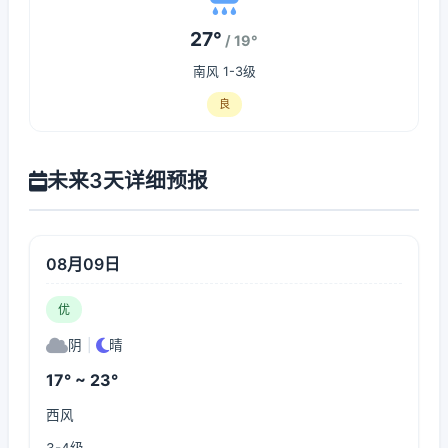
27°
/ 19°
南风 1-3级
良
未来3天详细预报
08月09日
优
阴
|
晴
17° ~ 23°
西风