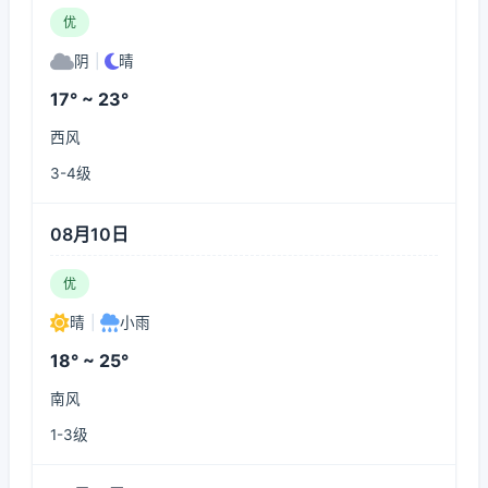
优
阴
|
晴
17° ~ 23°
西风
3-4级
08月10日
优
晴
|
小雨
18° ~ 25°
南风
1-3级