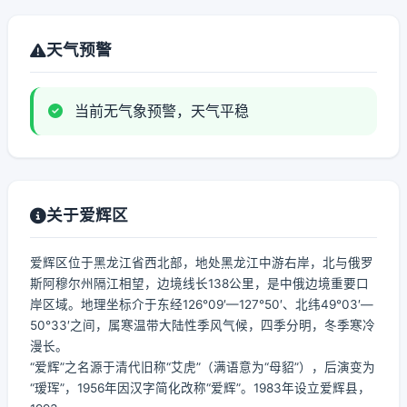
天气预警
当前无气象预警，天气平稳
关于爱辉区
爱辉区位于黑龙江省西北部，地处黑龙江中游右岸，北与俄罗
斯阿穆尔州隔江相望，边境线长138公里，是中俄边境重要口
岸区域。地理坐标介于东经126°09′—127°50′、北纬49°03′—
50°33′之间，属寒温带大陆性季风气候，四季分明，冬季寒冷
漫长。
“爱辉”之名源于清代旧称“艾虎”（满语意为“母貂”），后演变为
“瑷珲”，1956年因汉字简化改称“爱辉”。1983年设立爱辉县，