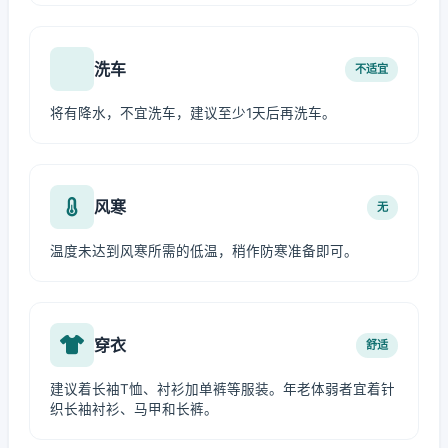
洗车
不适宜
将有降水，不宜洗车，建议至少1天后再洗车。
风寒
无
温度未达到风寒所需的低温，稍作防寒准备即可。
穿衣
舒适
建议着长袖T恤、衬衫加单裤等服装。年老体弱者宜着针
织长袖衬衫、马甲和长裤。