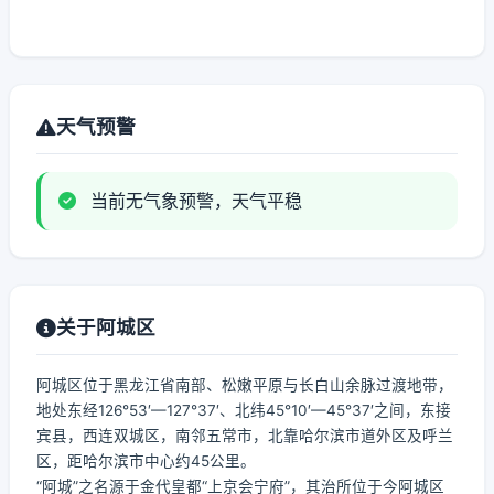
天气预警
当前无气象预警，天气平稳
关于阿城区
阿城区位于黑龙江省南部、松嫩平原与长白山余脉过渡地带，
地处东经126°53′—127°37′、北纬45°10′—45°37′之间，东接
宾县，西连双城区，南邻五常市，北靠哈尔滨市道外区及呼兰
区，距哈尔滨市中心约45公里。
“阿城”之名源于金代皇都“上京会宁府”，其治所位于今阿城区