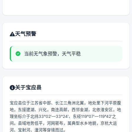
天气预警
当前无气象预警，天气平稳
关于宝应县
宝应县位于江苏省中部、长江三角洲北翼，地处里下河平原腹
地，东接建湖、兴化，南连高邮，西邻金湖，北依淮安区，地
理坐标介于北纬33°02′—33°24′、东经119°07′—119°42′之
间。县域地势低平，河网密布，属典型水乡地貌，京杭大运
河、宝射河、潼河等穿境而过。