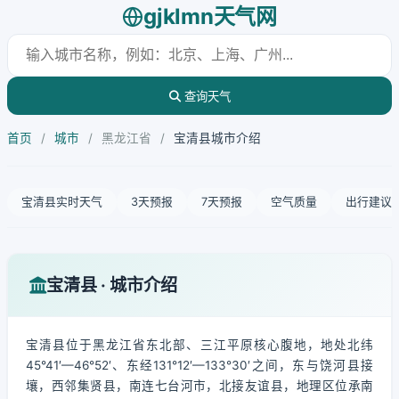
gjklmn天气网
查询天气
首页
/
城市
/
黑龙江省
/
宝清县城市介绍
宝清县实时天气
3天预报
7天预报
空气质量
出行建议
宝清县 · 城市介绍
宝清县位于黑龙江省东北部、三江平原核心腹地，地处北纬
45°41′—46°52′、东经131°12′—133°30′之间，东与饶河县接
壤，西邻集贤县，南连七台河市，北接友谊县，地理区位承南