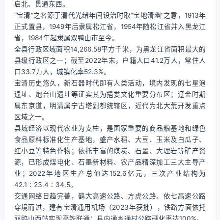
启北、贯通东西。
“宝清”之名源于清代光绪年间设治时取“宝地清幽”之意，1913年
正式置县，1949年后隶属松江省，1954年随松江省并入黑龙江
省，1984年起隶属双鸭山市至今。
全县行政区域面积14,266.58平方千米，为黑龙江省面积最大的
县级行政区之一；截至2022年末，户籍人口41.2万人，常住人
口33.7万人，城镇化率52.3%。
宝清历史悠久，新石器时代即有人类活动，境内发现的七星泡
遗址、炮台山遗址等证实其为挹娄文化重要分布区；辽金时期
属东京道，明清属宁古塔副都统辖区，近代为北大荒开发重点
区域之一。
县域经济以现代农业为支柱，是国家重要的商品粮基地和绿色
食品原料标准化生产基地，盛产水稻、大豆、玉米及白瓜子、
红小豆等特色作物；依托丰富的煤炭、石墨、大理岩等矿产资
源，已形成煤电化、石墨新材料、农产品精深加工三大主导产
业；2022年地区生产总值达152.6亿元，三次产业结构为
42.1∶23.4∶34.5。
交通网络日趋完善，鹤大高速公路、方虎公路、依七高速公路
穿境而过，建有宝清通用机场（2023年获批），铁路方面依托
双鸭山西站实现高铁联通；县内通乡通村公路硬化率达100%。