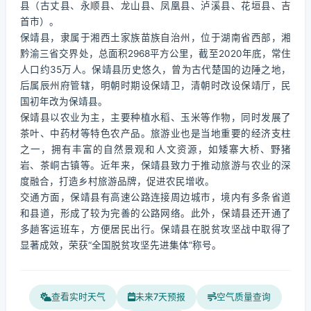
县（古丈县、永顺县、龙山县、凤凰县、泸溪县、花垣县、吉
首市）。
保靖县，隶属于湘西土家族苗族自治州，位于湖南省西部，湘
黔渝三省交界处，总面积2968平方公里，截至2020年底，常住
人口约35万人。保靖县历史悠久，曾为古代楚国的边陲之地，
后属辰州府管辖，明朝时期设保靖卫，清朝时改设保靖厅，民
国初年改为保靖县。
保靖县以农业为主，主要种植水稻、玉米等作物，同时发展了
茶叶、中药材等特色农产品。旅游业也是当地重要的经济支柱
之一，拥有丰富的自然景观和人文资源，如矮寨大桥、野猪
岩、茶峒古镇等。近年来，保靖县致力于推动旅游与农业的深
度融合，打造乡村旅游品牌，促进农民增收。
交通方面，保靖县有高速公路连接周边城市，境内有多条省道
和县道，形成了较为完善的公路网络。此外，保靖县还开通了
多趟客运班车，方便居民出行。保靖县在脱贫攻坚战中取得了
显著成效，荣获“全国脱贫攻坚先进集体”称号。
查看实时天气
未来7天预报
空气质量查询