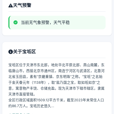
天气预警
当前无气象预警，天气平稳
关于宝坻区
宝坻区位于天津市东北部，地处华北平原北部、燕山南麓，东
临唐山市，西接北京市通州区，南连宁河区与武清区，北靠河
北省玉田县，素有“京畿重镇、京东明珠”之称。“宝坻”之名始
于金天眷元年（1138年），取“盐乃国之宝，取如坻如京”之
意，寓意物产丰饶、仓储充盈。现为天津市下辖市辖区，隶属
天津市直接管辖。
全区行政区域面积1509.12平方千米，截至2023年末常住人口
约86.7万人。宝坻历史悠久...