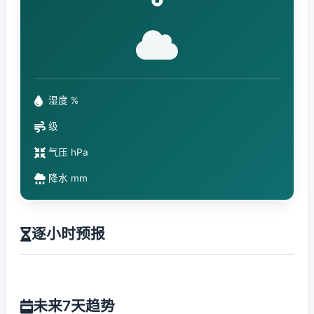
°
湿度 %
级
气压 hPa
降水 mm
逐小时预报
未来7天趋势