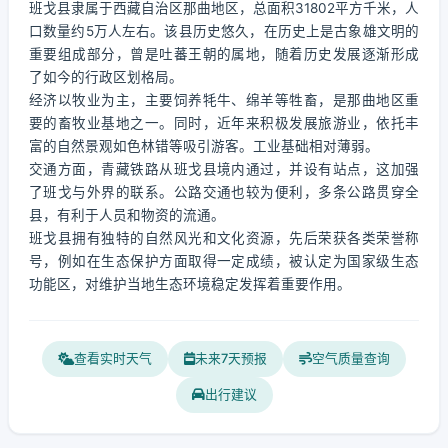
班戈县隶属于西藏自治区那曲地区，总面积31802平方千米，人
口数量约5万人左右。该县历史悠久，在历史上是古象雄文明的
重要组成部分，曾是吐蕃王朝的属地，随着历史发展逐渐形成
了如今的行政区划格局。
经济以牧业为主，主要饲养牦牛、绵羊等牲畜，是那曲地区重
要的畜牧业基地之一。同时，近年来积极发展旅游业，依托丰
富的自然景观如色林错等吸引游客。工业基础相对薄弱。
交通方面，青藏铁路从班戈县境内通过，并设有站点，这加强
了班戈与外界的联系。公路交通也较为便利，多条公路贯穿全
县，有利于人员和物资的流通。
班戈县拥有独特的自然风光和文化资源，先后荣获各类荣誉称
号，例如在生态保护方面取得一定成绩，被认定为国家级生态
功能区，对维护当地生态环境稳定发挥着重要作用。
查看实时天气
未来7天预报
空气质量查询
出行建议