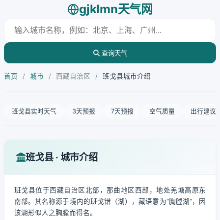
gjklmn天气网
查询天气
首页
/
城市
/
西藏自治区
/
班戈县城市介绍
班戈县实时天气
3天预报
7天预报
空气质量
出行建议
班戈县 · 城市介绍
班戈县位于西藏自治区北部，那曲地区西部，地处羌塘高原东
南部。其名称源于境内的班戈错（湖），藏语意为“胸膛湖”，因
该湖形似人之胸膛而得名。