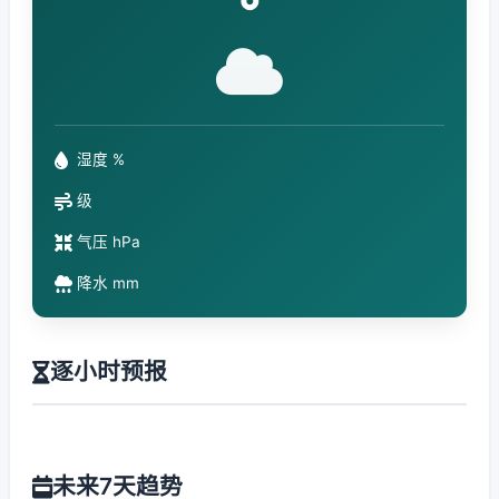
°
湿度 %
级
气压 hPa
降水 mm
逐小时预报
未来7天趋势