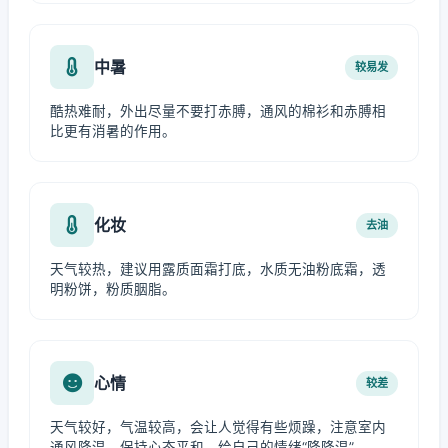
中暑
较易发
酷热难耐，外出尽量不要打赤膊，通风的棉衫和赤膊相
比更有消暑的作用。
化妆
去油
天气较热，建议用露质面霜打底，水质无油粉底霜，透
明粉饼，粉质胭脂。
心情
较差
天气较好，气温较高，会让人觉得有些烦躁，注意室内
通风降温，保持心态平和，给自己的情绪“降降温”。