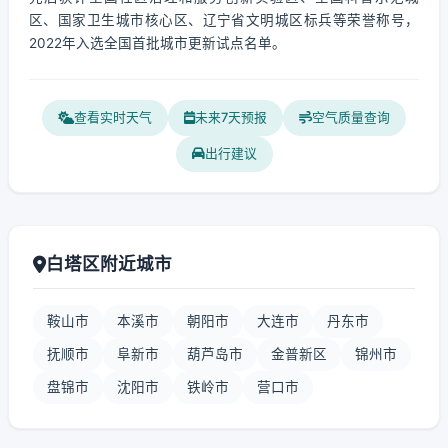
区、国家卫生城市核心区、辽宁省文明城区标兵等荣誉称号，
2022年入选全国首批城市更新试点名单。
查看实时天气
未来7天预报
空气质量查询
出行建议
白塔区附近城市
鞍山市
本溪市
朝阳市
大连市
丹东市
抚顺市
阜新市
葫芦岛市
金普新区
锦州市
盘锦市
沈阳市
铁岭市
营口市