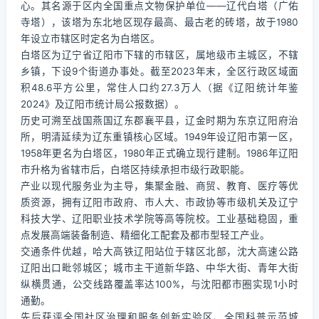
心。其名源于区内全国重点文物保护单位——辽代白塔（广佑
寺塔），该塔为东北地区现存最高、最古老的砖塔，故于1980
年设立市辖区时定名为白塔区。
白塔区为辽宁省辽阳市下辖的市辖区，属地级市主城区，不辖
乡镇，下设9个街道办事处。截至2023年末，全区行政区域面
积48.6平方公里，常住人口约27.3万人（据《辽阳统计年鉴
2024》及辽阳市统计局公报数据）。
历史可溯至战国燕国辽东郡襄平县，辽金时期为东京辽阳府治
所，明清延续为辽东重镇核心区域。1949年设辽阳市第一区，
1958年更名为白塔区，1980年正式确立现行建制。1986年辽阳
市升格为省辖市后，白塔区持续承担市级行政职能。
产业以现代服务业为主导，集聚金融、商贸、教育、医疗等优
质资源，拥有辽阳市政府、市人大、市政协等市级机关及辽宁
科技大学、辽阳职业技术学院等高等院校。工业基础稳固，重
点发展高端装备制造、精细化工配套及都市型轻工产业。
交通条件优越，哈大高铁辽阳站位于辖区北部，沈大高速公路
辽阳出口毗邻城区；城市主干道新华路、中华大街、青年大街
纵横贯通，公交线路覆盖率达100%，与沈阳都市圈实现1小时
通勤。
先后获评全国社区治理和服务创新实验区、全国科普示范城