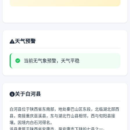
天气预警
当前无气象预警，天气平稳
关于白河县
白河县位于陕西省东南部，地处秦巴山区东段，北临湖北郧西
县，南接重庆巫溪县，东与湖北竹山县相邻，西与旬阳县接
壤。因境内白石河得名。
该县隶属于陕西省安康市，是安康市下辖的七县之一。