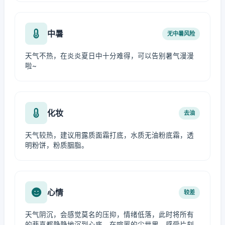
中暑
无中暑风险
天气不热，在炎炎夏日中十分难得，可以告别暑气漫漫
啦~
化妆
去油
天气较热，建议用露质面霜打底，水质无油粉底霜，透
明粉饼，粉质胭脂。
心情
较差
天气阴沉，会感觉莫名的压抑，情绪低落，此时将所有
的悲喜都静静地沉到心底，在喧嚣的尘世里，感受片刻